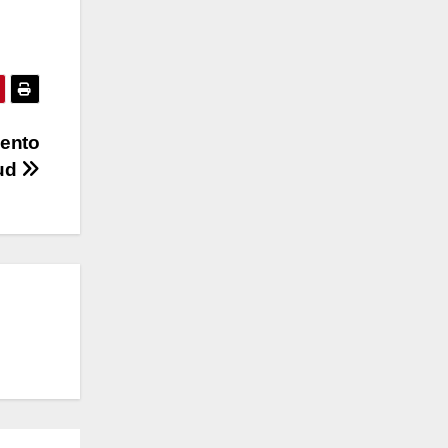
iento
lud