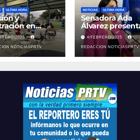
S
ULTIMA HORA
NOTICIAS
ULTIMA HORA
ión y
Senadora Ada
tración en
Álvarez present
ión sobre
medidas ante la
EBRERO/2025
4/FEBRERO/2025
ridad en
violencia en el
arto
ION NOTICIASPRTV
noviazgo
REDACCION NOTICIASPRTV
opolitano