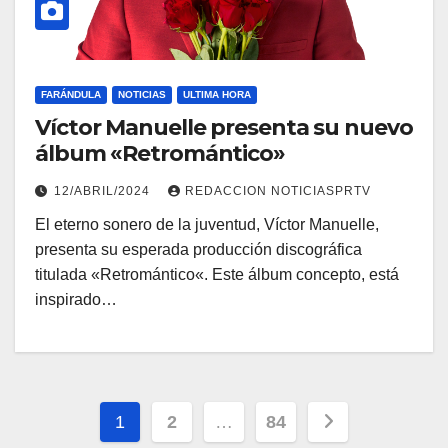
FARÁNDULA
NOTICIAS
ULTIMA HORA
Víctor Manuelle presenta su nuevo
álbum «Retromántico»
12/ABRIL/2024
REDACCION NOTICIASPRTV
El eterno sonero de la juventud, Víctor Manuelle,
presenta su esperada producción discográfica
titulada «Retromántico«. Este álbum concepto, está
inspirado…
Navegación
1
2
…
84