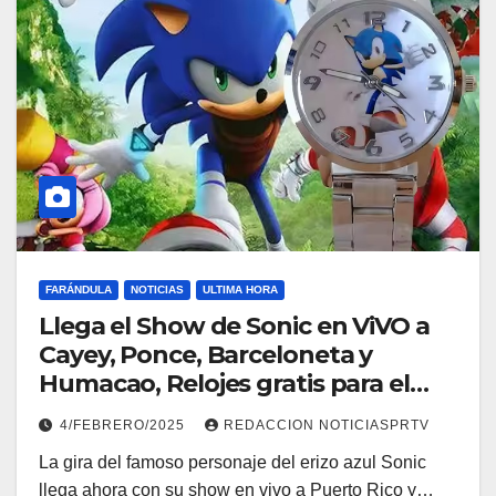
FARÁNDULA
NOTICIAS
ULTIMA HORA
Llega el Show de Sonic en ViVO a
Cayey, Ponce, Barceloneta y
Humacao, Relojes gratis para el
que compre ahora….
4/FEBRERO/2025
REDACCION NOTICIASPRTV
La gira del famoso personaje del erizo azul Sonic
llega ahora con su show en vivo a Puerto Rico y…