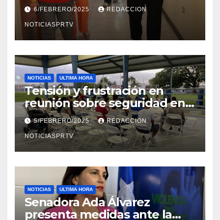
el Departamento de la Salud
6/FEBRERO/2025
REDACCION
en Mayagüez
NOTICIASPRTV
NOTICIAS
ULTIMA HORA
Tensión y frustración en
reunión sobre seguridad en
Reparto Metropolitano
5/FEBRERO/2025
REDACCION
NOTICIASPRTV
NOTICIAS
ULTIMA HORA
Senadora Ada Álvarez
presenta medidas ante la