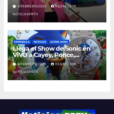
violencia en el noviazgo
4/FEBRERO/2025
REDACCION
NOTICIASPRTV
FARÁNDULA
NOTICIAS
ULTIMA HORA
Llega el Show de Sonic en
ViVO a Cayey, Ponce,
Barceloneta y Humacao,
4/FEBRERO/2025
REDACCION
Relojes gratis para el que
compre ahora….
NOTICIASPRTV