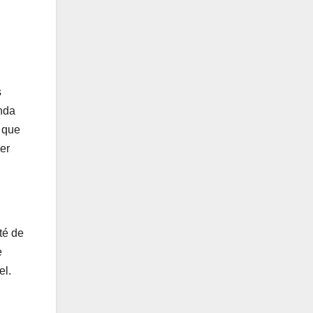
s
nda
a que
er
té de
e
el.