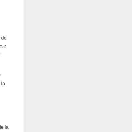
 de
ese
e
y
 la
de la