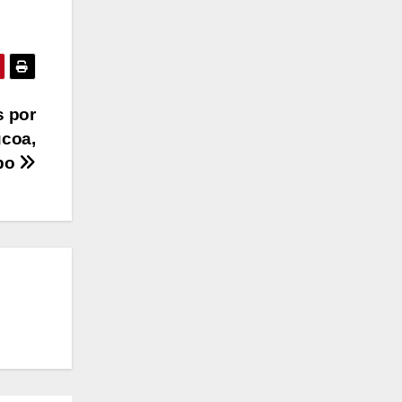
s por
ucoa,
abo