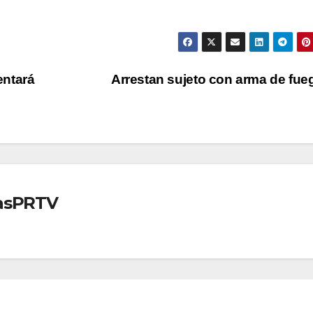
entará
Arrestan sujeto con arma de fu
iasPRTV