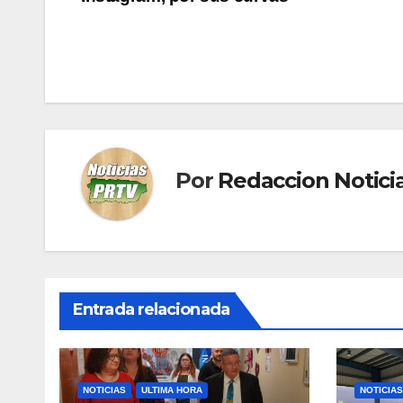
de
entradas
Por
Redaccion Notic
Entrada relacionada
NOTICIAS
ULTIMA HORA
NOTICIAS