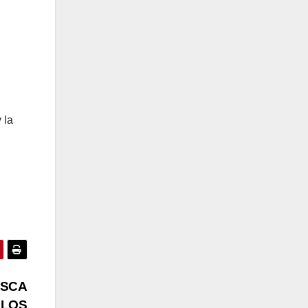
 la
USCA
 LOS