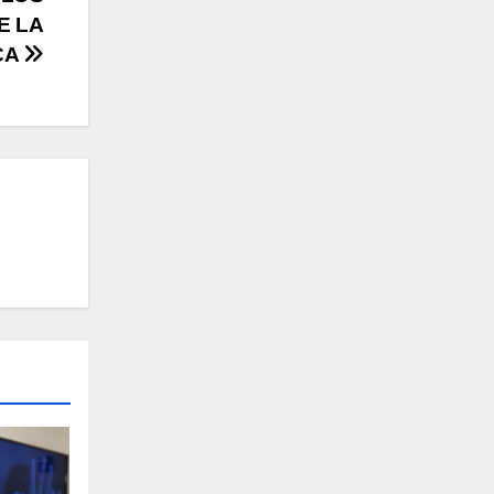
E LA
CA