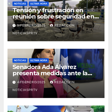
NOTICIAS
ULTIMA HORA
Tensión y frustración en
reunión sobre seguridad en
Reparto Metropolitano
5/FEBRERO/2025
REDACCION
NOTICIASPRTV
NOTICIAS
ULTIMA HORA
Senadora Ada Álvarez
presenta medidas ante la
violencia en el noviazgo
4/FEBRERO/2025
REDACCION
NOTICIASPRTV