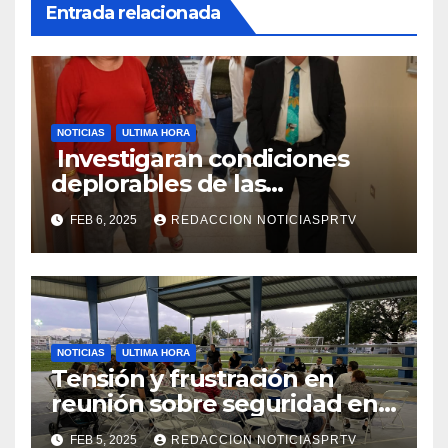
Entrada relacionada
NOTICIAS
ULTIMA HORA
Investigaran condiciones
deplorables de las
facilidades el Departamento
FEB 6, 2025
REDACCION NOTICIASPRTV
de la Salud en Mayagüez
NOTICIAS
ULTIMA HORA
Tensión y frustración en
reunión sobre seguridad en
Reparto Metropolitano
FEB 5, 2025
REDACCION NOTICIASPRTV