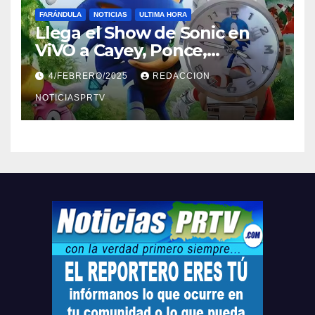
FARÁNDULA
NOTICIAS
ULTIMA HORA
Llega el Show de Sonic en
ViVO a Cayey, Ponce,
Barceloneta y Humacao,
4/FEBRERO/2025
REDACCION
Relojes gratis para el que
compre ahora….
NOTICIASPRTV