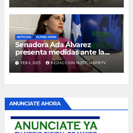
NOTICIAS
ULTIMA HORA
Senadora Ada Álvarez
presenta medidas ante la
violencia en el noviazgo
FEB 4, 2025
REDACCION NOTICIASPRTV
ANUNCIATE AHORA