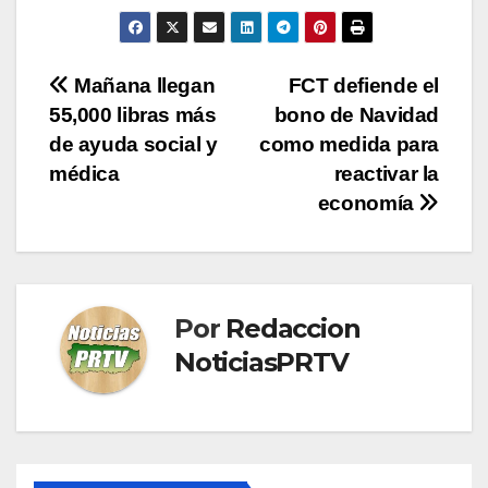
Navegación
Mañana llegan
FCT defiende el
55,000 libras más
bono de Navidad
de
de ayuda social y
como medida para
entradas
médica
reactivar la
economía
Por
Redaccion
NoticiasPRTV