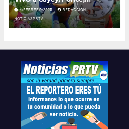
Barceloneta y Humacao,
4/FEBRERO/2025
REDACCION
Relojes gratis para el que
compre ahora….
NOTICIASPRTV