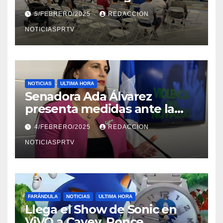
Reparto Metropolitano
5/FEBRERO/2025
REDACCION
NOTICIASPRTV
NOTICIAS
ULTIMA HORA
Senadora Ada Álvarez
presenta medidas ante la
violencia en el noviazgo
4/FEBRERO/2025
REDACCION
NOTICIASPRTV
FARÁNDULA
NOTICIAS
ULTIMA HORA
Llega el Show de Sonic en
ViVO a Cayey, Ponce,