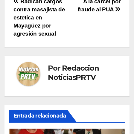
Navegación
Radican cargos
A la carcél por
contra masajista de
fraude al PUA
de
estetica en
entradas
Mayagüez por
agresión sexual
Por
Redaccion
NoticiasPRTV
Entrada relacionada