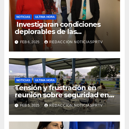
NOTICIAS
ULTIMA HORA
Investigaran condiciones
deplorables de las
facilidades el Departamento
FEB 6, 2025
REDACCION NOTICIASPRTV
de la Salud en Mayagüez
NOTICIAS
ULTIMA HORA
Tensión y frustración en
reunión sobre seguridad en
Reparto Metropolitano
FEB 5, 2025
REDACCION NOTICIASPRTV