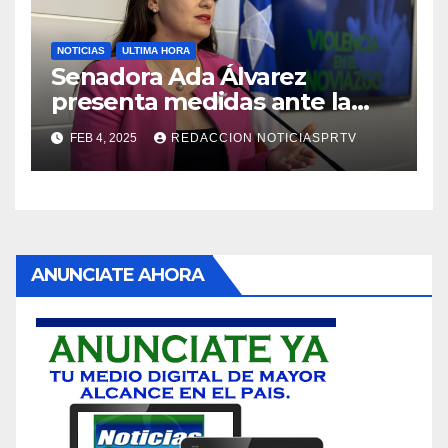
NOTICIAS
ULTIMA HORA
Senadora Ada Álvarez
presenta medidas ante la
violencia en el noviazgo
FEB 4, 2025
REDACCION NOTICIASPRTV
ANUNCIATE AHORA