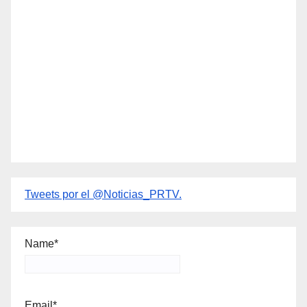
Tweets por el @Noticias_PRTV.
Name*
Email*