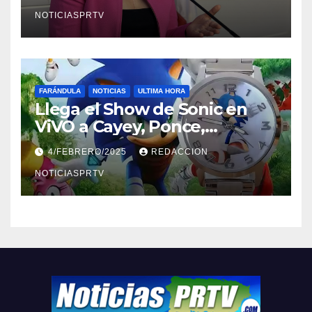
NOTICIASPRTV
FARÁNDULA
NOTICIAS
ULTIMA HORA
Llega el Show de Sonic en
ViVO a Cayey, Ponce,
Barceloneta y Humacao,
4/FEBRERO/2025
REDACCION
Relojes gratis para el que
compre ahora….
NOTICIASPRTV