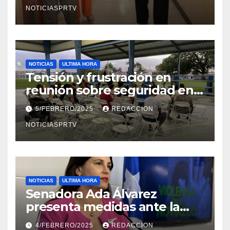
NOTICIASPRTV
NOTICIAS
ULTIMA HORA
Tensión y frustración en
reunión sobre seguridad en
Reparto Metropolitano
5/FEBRERO/2025
REDACCION
NOTICIASPRTV
NOTICIAS
ULTIMA HORA
Senadora Ada Álvarez
presenta medidas ante la
violencia en el noviazgo
4/FEBRERO/2025
REDACCION