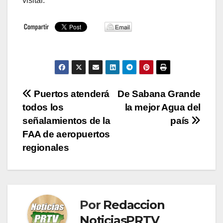
visitar.
Navegación
Puertos atenderá
De Sabana Grande
todos los
la mejor Agua del
de
señalamientos de la
país
entradas
FAA de aeropuertos
regionales
Por
Redaccion
NoticiasPRTV