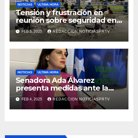
NOTICIAS
ULTIMA HORA
Tensión y frustración en
reunión sobre seguridad en
Reparto Metropolitano
FEB 5, 2025
REDACCION NOTICIASPRTV
NOTICIAS
ULTIMA HORA
Senadora Ada Álvarez
presenta medidas ante la
violencia en el noviazgo
FEB 4, 2025
REDACCION NOTICIASPRTV