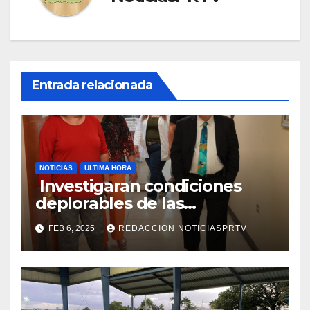
Entrada relacionada
NOTICIAS
ULTIMA HORA
Investigaran condiciones
deplorables de las
facilidades el Departamento
FEB 6, 2025
REDACCION NOTICIASPRTV
de la Salud en Mayagüez