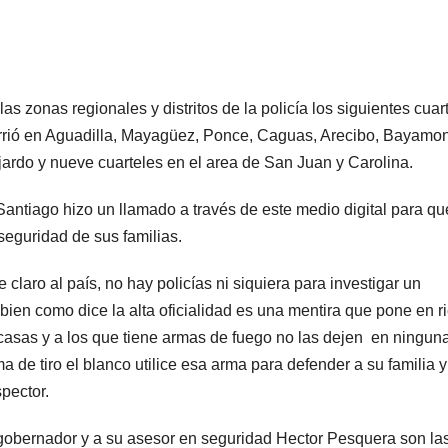
zonas regionales y distritos de la policía los siguientes cuar
rrió en Aguadilla, Mayagüez, Ponce, Caguas, Arecibo, Bayamo
jardo y nueve cuarteles en el area de San Juan y Carolina.
 Santiago hizo un llamado a través de este medio digital para qu
seguridad de sus familias.
laro al país, no hay policías ni siquiera para investigar un
a bien como dice la alta oficialidad es una mentira que pone en r
casas y a los que tiene armas de fuego no las dejen en ningun
a de tiro el blanco utilice esa arma para defender a su familia y
pector.
el gobernador y a su asesor en seguridad Hector Pesquera son la