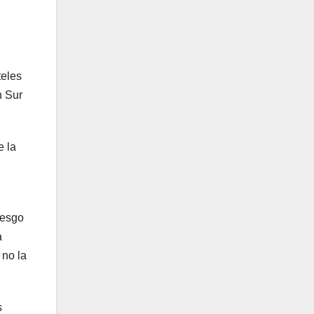
teles
n Sur
e la
iesgo
a
 no la
s