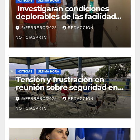
NOTICIAS
ULTIMA HORA
Investigaran condiciones
deplorables de las facilidades
el Departamento de la Salud
6/FEBRERO/2025
REDACCION
en Mayagüez
NOTICIASPRTV
NOTICIAS
ULTIMA HORA
Tensión y frustración en
reunión sobre seguridad en
Reparto Metropolitano
5/FEBRERO/2025
REDACCION
NOTICIASPRTV