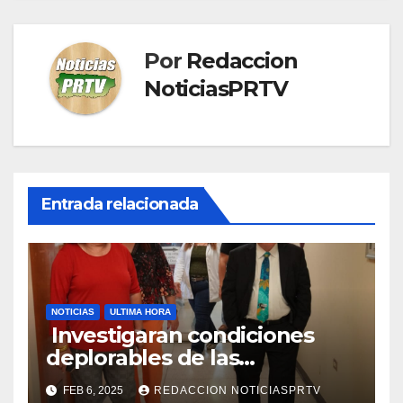
Por
Redaccion
NoticiasPRTV
Entrada relacionada
NOTICIAS
ULTIMA HORA
Investigaran condiciones
deplorables de las
facilidades el Departamento
FEB 6, 2025
REDACCION NOTICIASPRTV
de la Salud en Mayagüez