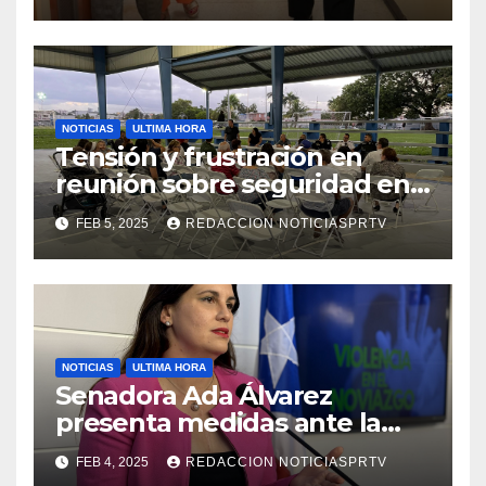
NOTICIAS
ULTIMA HORA
Tensión y frustración en
reunión sobre seguridad en
Reparto Metropolitano
FEB 5, 2025
REDACCION NOTICIASPRTV
NOTICIAS
ULTIMA HORA
Senadora Ada Álvarez
presenta medidas ante la
violencia en el noviazgo
FEB 4, 2025
REDACCION NOTICIASPRTV