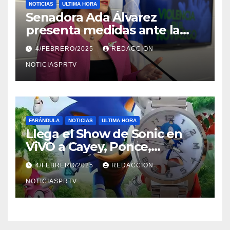
NOTICIAS
ULTIMA HORA
Senadora Ada Álvarez
presenta medidas ante la
violencia en el noviazgo
4/FEBRERO/2025
REDACCION
NOTICIASPRTV
FARÁNDULA
NOTICIAS
ULTIMA HORA
Llega el Show de Sonic en
ViVO a Cayey, Ponce,
Barceloneta y Humacao,
4/FEBRERO/2025
REDACCION
Relojes gratis para el que
compre ahora….
NOTICIASPRTV