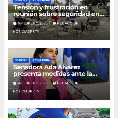
NOTICIAS
ULTIMA HORA
Tensión y frustración en
reunión sobre seguridad en
Reparto Metropolitano
5/FEBRERO/2025
REDACCION
NOTICIASPRTV
NOTICIAS
ULTIMA HORA
Senadora Ada Álvarez
presenta medidas ante la
violencia en el noviazgo
4/FEBRERO/2025
REDACCION
NOTICIASPRTV