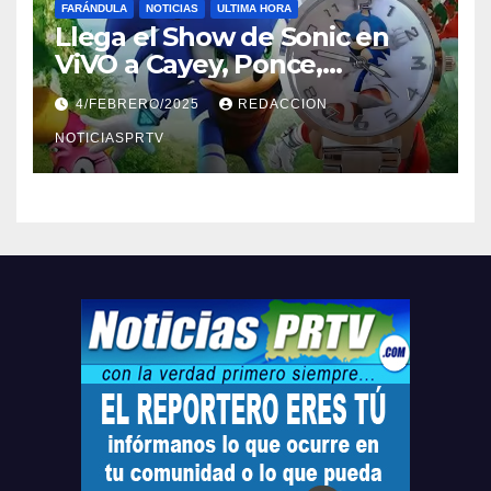
FARÁNDULA
NOTICIAS
ULTIMA HORA
Llega el Show de Sonic en
ViVO a Cayey, Ponce,
Barceloneta y Humacao,
4/FEBRERO/2025
REDACCION
Relojes gratis para el que
compre ahora….
NOTICIASPRTV