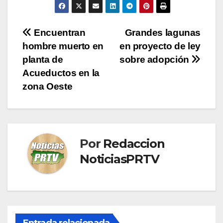
Navegación
Encuentran
Grandes lagunas
hombre muerto en
en proyecto de ley
de
planta de
sobre adopción
entradas
Acueductos en la
zona Oeste
Por
Redaccion
NoticiasPRTV
Entrada relacionada