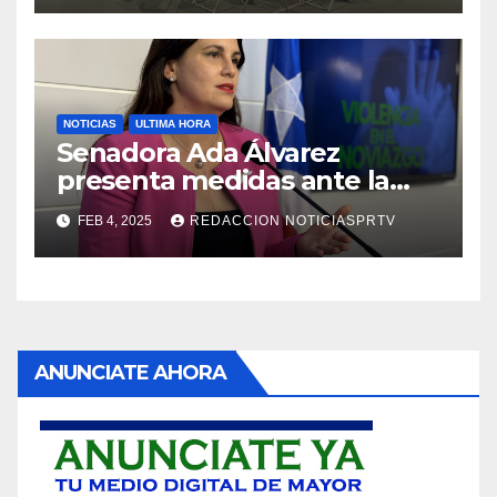
NOTICIAS
ULTIMA HORA
Senadora Ada Álvarez
presenta medidas ante la
violencia en el noviazgo
FEB 4, 2025
REDACCION NOTICIASPRTV
ANUNCIATE AHORA