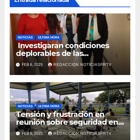
NOTICIAS
ULTIMA HORA
Investigaran condiciones
deplorables de las
facilidades el Departamento
FEB 6, 2025
REDACCION NOTICIASPRTV
de la Salud en Mayagüez
NOTICIAS
ULTIMA HORA
Tensión y frustración en
reunión sobre seguridad en
Reparto Metropolitano
FEB 5, 2025
REDACCION NOTICIASPRTV