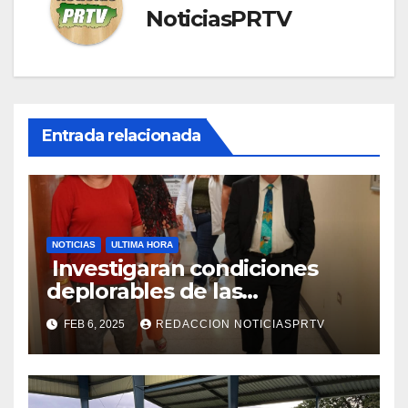
NoticiasPRTV
Entrada relacionada
NOTICIAS
ULTIMA HORA
Investigaran condiciones
deplorables de las
facilidades el Departamento
FEB 6, 2025
REDACCION NOTICIASPRTV
de la Salud en Mayagüez