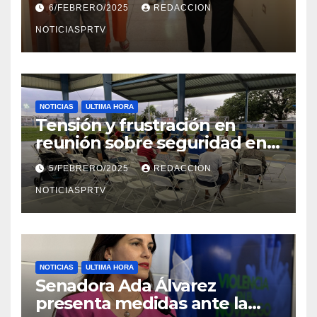
6/FEBRERO/2025
REDACCION
en Mayagüez
NOTICIASPRTV
NOTICIAS
ULTIMA HORA
Tensión y frustración en
reunión sobre seguridad en
Reparto Metropolitano
5/FEBRERO/2025
REDACCION
NOTICIASPRTV
NOTICIAS
ULTIMA HORA
Senadora Ada Álvarez
presenta medidas ante la