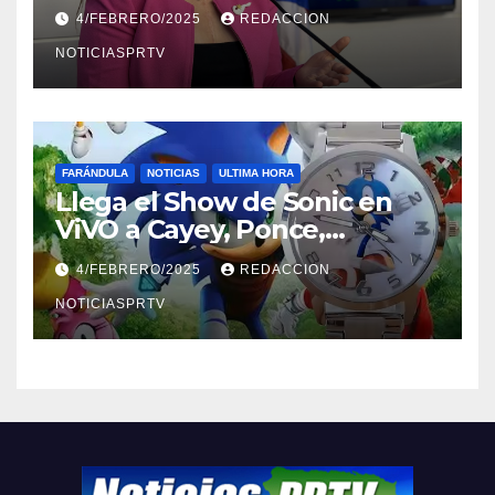
violencia en el noviazgo
4/FEBRERO/2025
REDACCION
NOTICIASPRTV
FARÁNDULA
NOTICIAS
ULTIMA HORA
Llega el Show de Sonic en
ViVO a Cayey, Ponce,
Barceloneta y Humacao,
4/FEBRERO/2025
REDACCION
Relojes gratis para el que
compre ahora….
NOTICIASPRTV