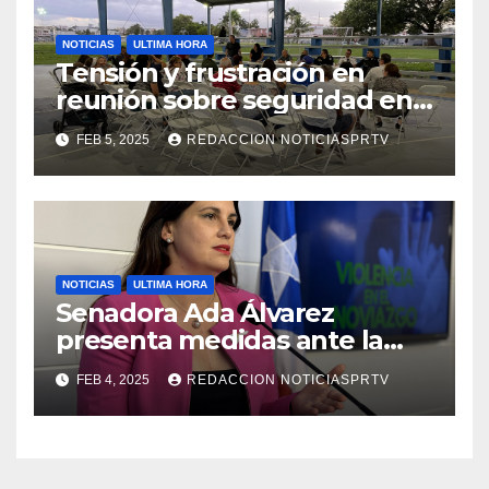
NOTICIAS
ULTIMA HORA
Tensión y frustración en
reunión sobre seguridad en
Reparto Metropolitano
FEB 5, 2025
REDACCION NOTICIASPRTV
NOTICIAS
ULTIMA HORA
Senadora Ada Álvarez
presenta medidas ante la
violencia en el noviazgo
FEB 4, 2025
REDACCION NOTICIASPRTV