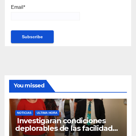
Email*
You missed
NOTICIAS
ULTIMA HORA
Investigaran condiciones
deplorables de las facilidades
el Departamento de la Salud