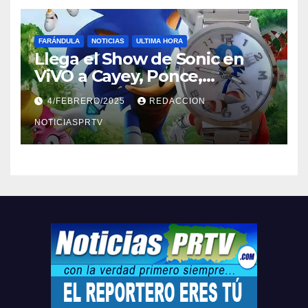
FARÁNDULA
NOTICIAS
ULTIMA HORA
Llega el Show de Sonic en
ViVO a Cayey, Ponce,
Barceloneta y Humacao,
4/FEBRERO/2025
REDACCION
Relojes gratis para el que
compre ahora….
NOTICIASPRTV