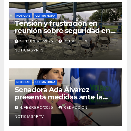
NOTICIAS
ULTIMA HORA
Tensión y frustración en
reunión sobre seguridad en
Reparto Metropolitano
5/FEBRERO/2025
REDACCION
NOTICIASPRTV
NOTICIAS
ULTIMA HORA
Senadora Ada Álvarez
presenta medidas ante la
violencia en el noviazgo
4/FEBRERO/2025
REDACCION
NOTICIASPRTV