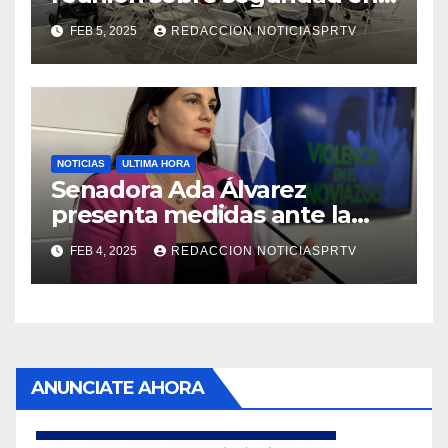
Reparto Metropolitano
FEB 5, 2025
REDACCION NOTICIASPRTV
NOTICIAS
ULTIMA HORA
Senadora Ada Álvarez
presenta medidas ante la
violencia en el noviazgo
FEB 4, 2025
REDACCION NOTICIASPRTV
ANUNCIATE AHORA