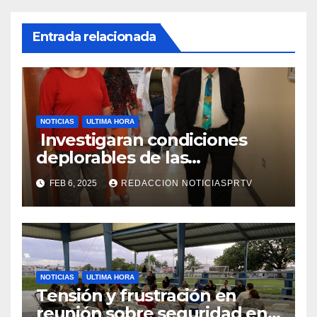
Entrada relacionada
NOTICIAS
ULTIMA HORA
Investigaran condiciones
deplorables de las
facilidades el Departamento
FEB 6, 2025
REDACCION NOTICIASPRTV
de la Salud en Mayagüez
NOTICIAS
ULTIMA HORA
Tensión y frustración en
reunión sobre seguridad en