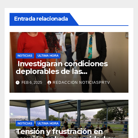
Entrada relacionada
NOTICIAS
ULTIMA HORA
Investigaran condiciones
deplorables de las
facilidades el Departamento
FEB 6, 2025
REDACCION NOTICIASPRTV
de la Salud en Mayagüez
NOTICIAS
ULTIMA HORA
Tensión y frustración en