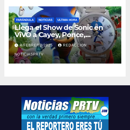
FARÁNDULA
NOTICIAS
ULTIMA HORA
Llega el Show de Sonic en
ViVO a Cayey, Ponce,
Barceloneta y Humacao,
4/FEBRERO/2025
REDACCION
Relojes gratis para el que
compre ahora….
NOTICIASPRTV