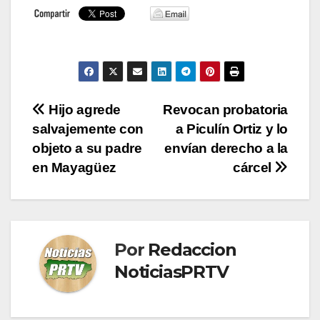
Navegación
Hijo agrede
Revocan probatoria
salvajemente con
a Piculín Ortiz y lo
de
objeto a su padre
envían derecho a la
entradas
en Mayagüez
cárcel
Por
Redaccion
NoticiasPRTV