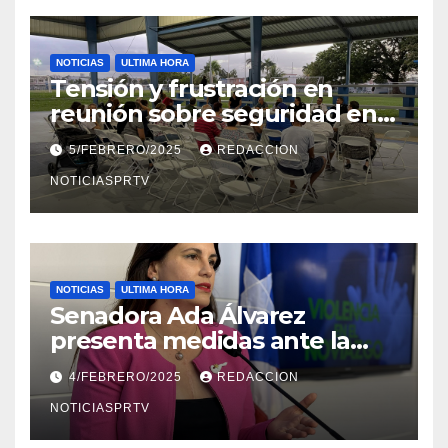
NOTICIAS
ULTIMA HORA
Tensión y frustración en
reunión sobre seguridad en
Reparto Metropolitano
5/FEBRERO/2025
REDACCION
NOTICIASPRTV
NOTICIAS
ULTIMA HORA
Senadora Ada Álvarez
presenta medidas ante la
violencia en el noviazgo
4/FEBRERO/2025
REDACCION
NOTICIASPRTV