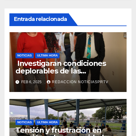
Entrada relacionada
NOTICIAS
ULTIMA HORA
Investigaran condiciones
deplorables de las
facilidades el Departamento
FEB 6, 2025
REDACCION NOTICIASPRTV
de la Salud en Mayagüez
NOTICIAS
ULTIMA HORA
Tensión y frustración en