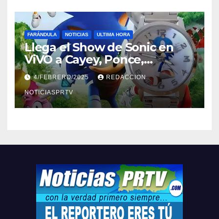
FARÁNDULA
NOTICIAS
ULTIMA HORA
Llega el Show de Sonic en
ViVO a Cayey, Ponce,
Barceloneta y Humacao,
4/FEBRERO/2025
REDACCION
Relojes gratis para el que
compre ahora….
NOTICIASPRTV