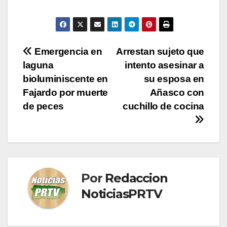
Navegación
Emergencia en
Arrestan sujeto que
laguna
intento asesinar a
de
bioluminiscente en
su esposa en
entradas
Fajardo por muerte
Añasco con
de peces
cuchillo de cocina
Por
Redaccion
NoticiasPRTV