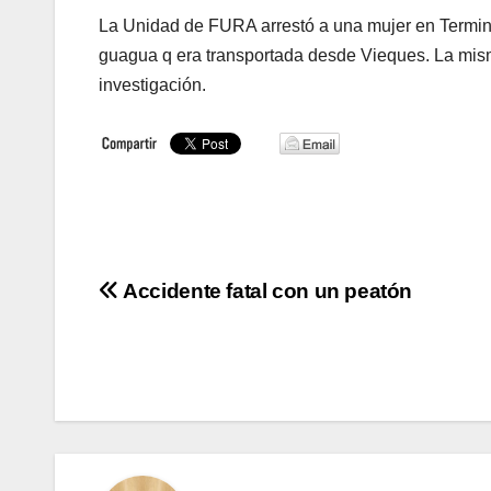
La Unidad de FURA arrestó a una mujer en Termina
guagua q era transportada desde Vieques. La mism
investigación.
Navegación
Accidente fatal con un peatón
de
entradas