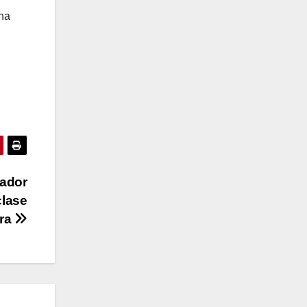
una
nador
clase
ora