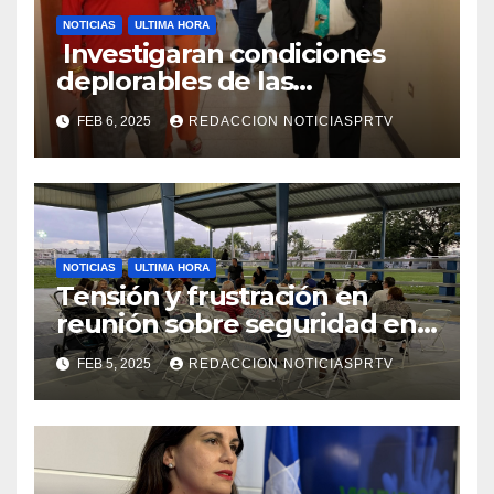
NOTICIAS
ULTIMA HORA
Investigaran condiciones
deplorables de las
facilidades el Departamento
FEB 6, 2025
REDACCION NOTICIASPRTV
de la Salud en Mayagüez
NOTICIAS
ULTIMA HORA
Tensión y frustración en
reunión sobre seguridad en
Reparto Metropolitano
FEB 5, 2025
REDACCION NOTICIASPRTV