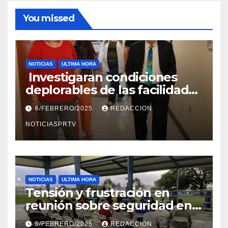
You missed
NOTICIAS
ULTIMA HORA
Investigaran condiciones
deplorables de las facilidades
el Departamento de la Salud
6/FEBRERO/2025
REDACCION
en Mayagüez
NOTICIASPRTV
NOTICIAS
ULTIMA HORA
Tensión y frustración en
reunión sobre seguridad en
Reparto Metropolitano
5/FEBRERO/2025
REDACCION