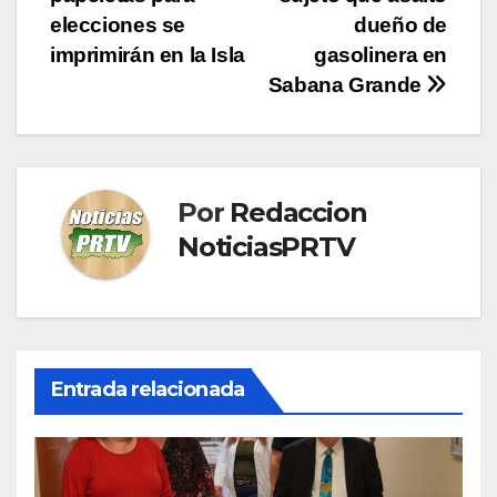
de
elecciones se
dueño de
entradas
imprimirán en la Isla
gasolinera en
Sabana Grande
Por
Redaccion
NoticiasPRTV
Entrada relacionada