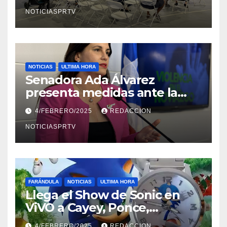
NOTICIASPRTV
NOTICIAS
ULTIMA HORA
Senadora Ada Álvarez
presenta medidas ante la
violencia en el noviazgo
4/FEBRERO/2025
REDACCION
NOTICIASPRTV
FARÁNDULA
NOTICIAS
ULTIMA HORA
Llega el Show de Sonic en
ViVO a Cayey, Ponce,
Barceloneta y Humacao,
4/FEBRERO/2025
REDACCION