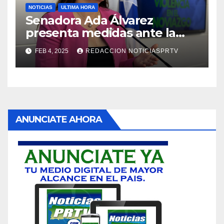
NOTICIAS
ULTIMA HORA
Senadora Ada Álvarez
presenta medidas ante la
violencia en el noviazgo
FEB 4, 2025
REDACCION NOTICIASPRTV
ANUNCIATE AHORA