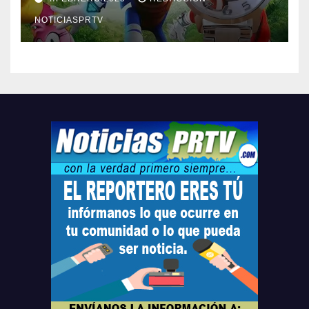
Relojes gratis para el que
compre ahora….
NOTICIASPRTV