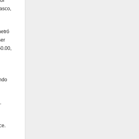
tor
asco,
netró
ser
50.00,
endo
.
ce.