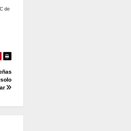
IC de
señas
 solo
gar