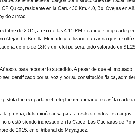
tarde, se le sometieron cargos por instrucciones del fiscal Nés
 CP Quico, residente en la Carr. 430 Km. 4.0, Bo. Ovejas en Añ
ley de armas.
 octubre de 2015, a eso de las 4:15 PM, cuando el imputado pe
mo Alejandro Bonilla Mercado y utilizando un arma que resultó 
 cadena de oro de 18K y un reloj pulsera, todo valorado en $1,2
e Añasco, para reportar lo sucedido. A pesar de que el imputado
r identificado por su voz y por su constitución física, admiti
pistola fue ocupada y el reloj fue recuperado, no así la cadena
a la prueba, determinó causa para arresto en todos los cargos,
l no prestó siendo ingresado en la Cárcel Las Cucharas de Pon
mbre de 2015, en el tribunal de Mayagüez.