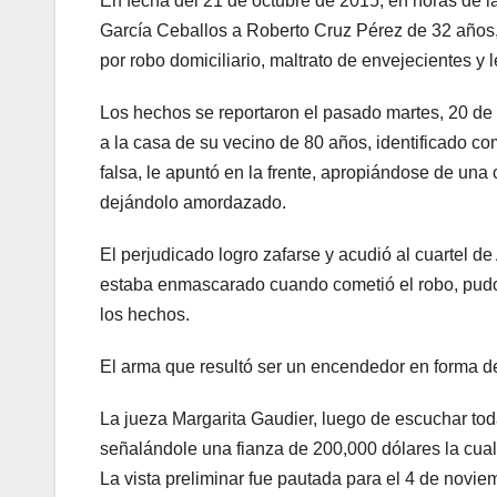
En fecha del 21 de octubre de 2015, en horas de la 
García Ceballos a Roberto Cruz Pérez de 32 años,
por robo domiciliario, maltrato de envejecientes y 
Los hechos se reportaron el pasado martes, 20 de
a la casa de su vecino de 80 años, identificado co
falsa, le apuntó en la frente, apropiándose de una
dejándolo amordazado.
El perjudicado logro zafarse y acudió al cuartel d
estaba enmascarado cuando cometió el robo, pudo se
los hechos.
El arma que resultó ser un encendedor en forma de 
La jueza Margarita Gaudier, luego de escuchar tod
señalándole una fianza de 200,000 dólares la cua
La vista preliminar fue pautada para el 4 de novie