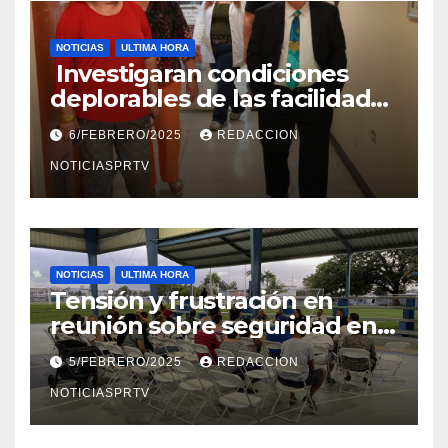
NOTICIAS
ULTIMA HORA
Investigaran condiciones
deplorables de las facilidades
el Departamento de la Salud
6/FEBRERO/2025
REDACCION
en Mayagüez
NOTICIASPRTV
NOTICIAS
ULTIMA HORA
Tensión y frustración en
reunión sobre seguridad en
Reparto Metropolitano
5/FEBRERO/2025
REDACCION
NOTICIASPRTV