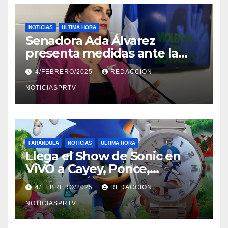
NOTICIAS
ULTIMA HORA
Senadora Ada Álvarez
presenta medidas ante la
violencia en el noviazgo
4/FEBRERO/2025
REDACCION
NOTICIASPRTV
FARÁNDULA
NOTICIAS
ULTIMA HORA
Llega el Show de Sonic en
ViVO a Cayey, Ponce,
Barceloneta y Humacao,
4/FEBRERO/2025
REDACCION
Relojes gratis para el que
compre ahora….
NOTICIASPRTV