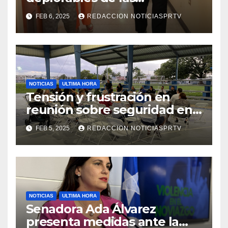
facilidades el Departamento
FEB 6, 2025
REDACCION NOTICIASPRTV
de la Salud en Mayagüez
NOTICIAS
ULTIMA HORA
Tensión y frustración en
reunión sobre seguridad en
Reparto Metropolitano
FEB 5, 2025
REDACCION NOTICIASPRTV
NOTICIAS
ULTIMA HORA
Senadora Ada Álvarez
presenta medidas ante la