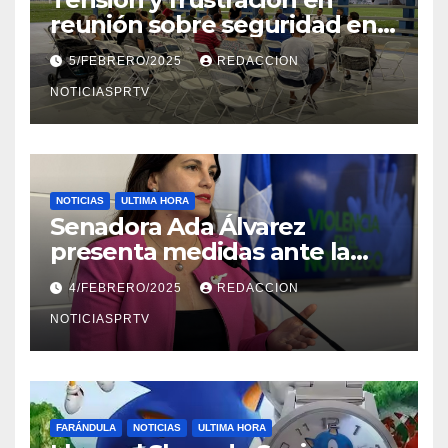
reunión sobre seguridad en
Reparto Metropolitano
5/FEBRERO/2025
REDACCION
NOTICIASPRTV
NOTICIAS
ULTIMA HORA
Senadora Ada Álvarez
presenta medidas ante la
violencia en el noviazgo
4/FEBRERO/2025
REDACCION
NOTICIASPRTV
FARÁNDULA
NOTICIAS
ULTIMA HORA