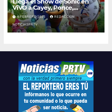
Llega el Show de Sonic en
ViVO a Cayey, Ponce,
Barceloneta y Humacao,
4/FEBRERO/2025
REDACCION
Relojes gratis para el que
compre ahora….
NOTICIASPRTV