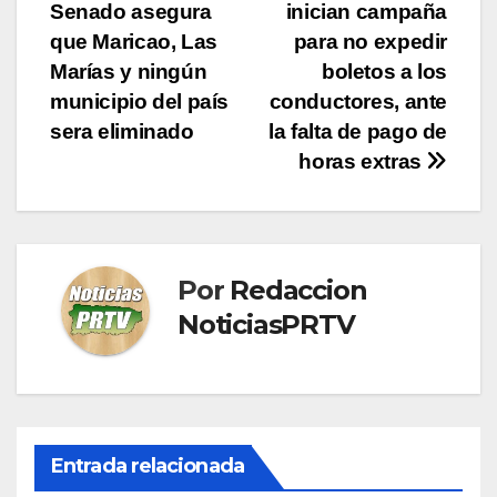
Senado asegura
inician campaña
de
que Maricao, Las
para no expedir
entradas
Marías y ningún
boletos a los
municipio del país
conductores, ante
sera eliminado
la falta de pago de
horas extras
Por
Redaccion
NoticiasPRTV
Entrada relacionada