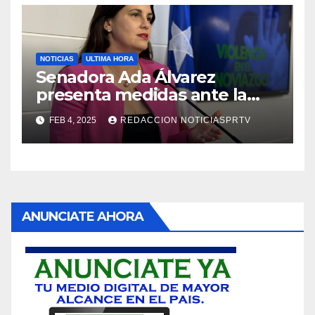
NOTICIAS
ULTIMA HORA
Senadora Ada Álvarez
presenta medidas ante la
violencia en el noviazgo
FEB 4, 2025
REDACCION NOTICIASPRTV
ANUNCIATE AHORA