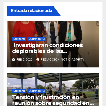
Entrada relacionada
NOTICIAS
ULTIMA HORA
Investigaran condiciones
deplorables de las
facilidades el Departamento
FEB 6, 2025
REDACCION NOTICIASPRTV
de la Salud en Mayagüez
NOTICIAS
ULTIMA HORA
Tensión y frustración en
reunión sobre seguridad en