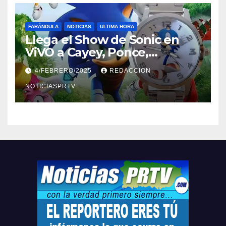
FARÁNDULA
NOTICIAS
ULTIMA HORA
Llega el Show de Sonic en
ViVO a Cayey, Ponce,
Barceloneta y Humacao,
4/FEBRERO/2025
REDACCION
Relojes gratis para el que
compre ahora….
NOTICIASPRTV