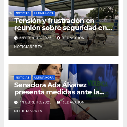
NOTICIAS
ULTIMA HORA
Tensión y frustración en
reunión sobre seguridad en
Reparto Metropolitano
5/FEBRERO/2025
REDACCION
NOTICIASPRTV
NOTICIAS
ULTIMA HORA
Senadora Ada Álvarez
presenta medidas ante la
violencia en el noviazgo
4/FEBRERO/2025
REDACCION
NOTICIASPRTV