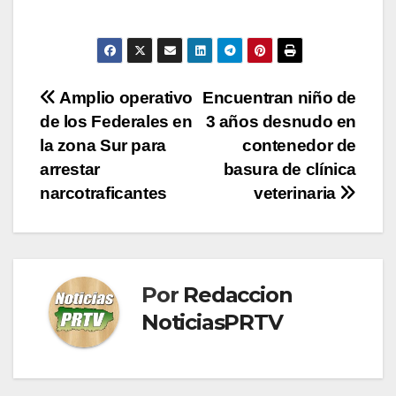
Navegación
Amplio operativo
Encuentran niño de
de los Federales en
3 años desnudo en
de
la zona Sur para
contenedor de
entradas
arrestar
basura de clínica
narcotraficantes
veterinaria
Por
Redaccion
NoticiasPRTV