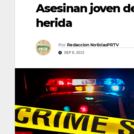
Asesinan joven de
herida
Por
Redaccion NoticiasPRTV
SEP 8, 2015