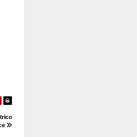
trico
ce