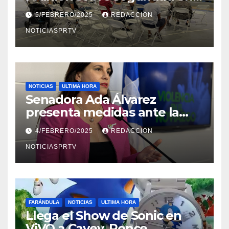
Reparto Metropolitano
5/FEBRERO/2025
REDACCION
NOTICIASPRTV
NOTICIAS
ULTIMA HORA
Senadora Ada Álvarez
presenta medidas ante la
violencia en el noviazgo
4/FEBRERO/2025
REDACCION
NOTICIASPRTV
FARÁNDULA
NOTICIAS
ULTIMA HORA
Llega el Show de Sonic en
ViVO a Cayey, Ponce,