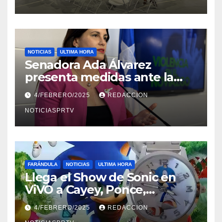
NOTICIAS
ULTIMA HORA
Senadora Ada Álvarez
presenta medidas ante la
violencia en el noviazgo
4/FEBRERO/2025
REDACCION
NOTICIASPRTV
FARÁNDULA
NOTICIAS
ULTIMA HORA
Llega el Show de Sonic en
ViVO a Cayey, Ponce,
Barceloneta y Humacao,
4/FEBRERO/2025
REDACCION
Relojes gratis para el que