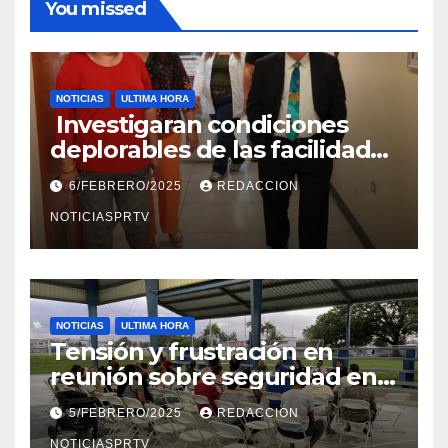
You missed
NOTICIAS
ULTIMA HORA
Investigaran condiciones
deplorables de las facilidades
el Departamento de la Salud
6/FEBRERO/2025
REDACCION
en Mayagüez
NOTICIASPRTV
NOTICIAS
ULTIMA HORA
Tensión y frustración en
reunión sobre seguridad en
Reparto Metropolitano
5/FEBRERO/2025
REDACCION
NOTICIASPRTV