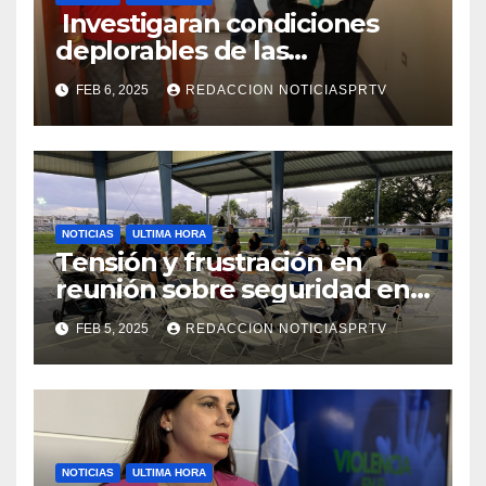
Investigaran condiciones
deplorables de las
facilidades el Departamento
FEB 6, 2025
REDACCION NOTICIASPRTV
de la Salud en Mayagüez
NOTICIAS
ULTIMA HORA
Tensión y frustración en
reunión sobre seguridad en
Reparto Metropolitano
FEB 5, 2025
REDACCION NOTICIASPRTV
NOTICIAS
ULTIMA HORA