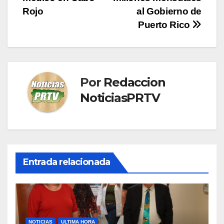
de
Rojo
al Gobierno de
entradas
Puerto Rico
Por
Redaccion
NoticiasPRTV
Entrada relacionada
NOTICIAS
ULTIMA HORA