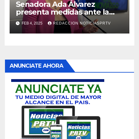
Senadora Ada Álvarez
presenta medidas ante la
violencia en el noviazgo
FEB 4, 2025
REDACCION NOTICIASPRTV
ANUNCIATE AHORA