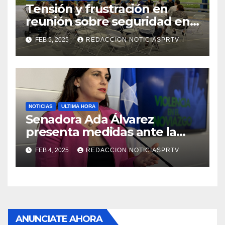
Tensión y frustración en
reunión sobre seguridad en
Reparto Metropolitano
FEB 5, 2025
REDACCION NOTICIASPRTV
NOTICIAS
ULTIMA HORA
Senadora Ada Álvarez
presenta medidas ante la
violencia en el noviazgo
FEB 4, 2025
REDACCION NOTICIASPRTV
ANUNCIATE AHORA