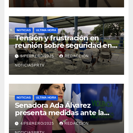
NOTICIAS
ULTIMA HORA
Tensión y frustración en
reunión sobre seguridad en
Reparto Metropolitano
5/FEBRERO/2025
REDACCION
NOTICIASPRTV
NOTICIAS
ULTIMA HORA
Senadora Ada Álvarez
presenta medidas ante la
violencia en el noviazgo
4/FEBRERO/2025
REDACCION
NOTICIASPRTV