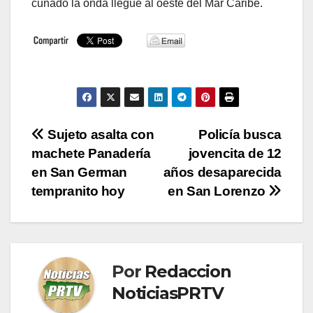
cunado la onda llegue al oeste del Mar Caribe.
Navegación
Sujeto asalta con
Policía busca
machete Panadería
jovencita de 12
de
en San German
años desaparecida
entradas
tempranito hoy
en San Lorenzo
Por
Redaccion
NoticiasPRTV