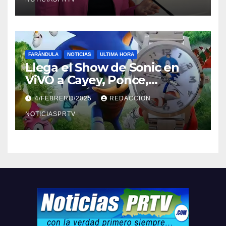
FARÁNDULA
NOTICIAS
ULTIMA HORA
Llega el Show de Sonic en
ViVO a Cayey, Ponce,
Barceloneta y Humacao,
4/FEBRERO/2025
REDACCION
Relojes gratis para el que
compre ahora….
NOTICIASPRTV