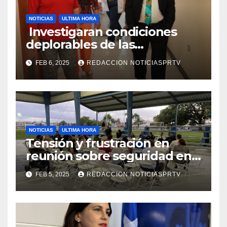
NOTICIAS
ULTIMA HORA
Investigaran condiciones
deplorables de las
facilidades el Departamento
FEB 6, 2025
REDACCION NOTICIASPRTV
de la Salud en Mayagüez
NOTICIAS
ULTIMA HORA
Tensión y frustración en
reunión sobre seguridad en
Reparto Metropolitano
FEB 5, 2025
REDACCION NOTICIASPRTV