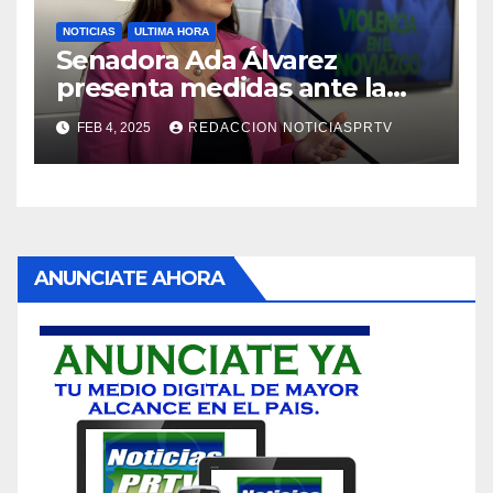
NOTICIAS
ULTIMA HORA
Senadora Ada Álvarez
presenta medidas ante la
violencia en el noviazgo
FEB 4, 2025
REDACCION NOTICIASPRTV
ANUNCIATE AHORA