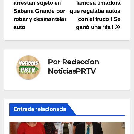
de
arrestan sujeto en
famosa timadora
entradas
Sabana Grande por
que regalaba autos
robar y desmantelar
con el truco ! Se
auto
ganó una rifa !
Por
Redaccion
NoticiasPRTV
Entrada relacionada