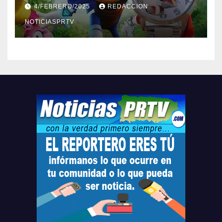
Barceloneta y Humacao,
4/FEBRERO/2025
REDACCION
Relojes gratis para el que
compre ahora….
NOTICIASPRTV