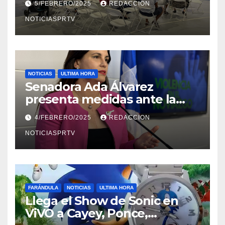
5/FEBRERO/2025
REDACCION
NOTICIASPRTV
NOTICIAS
ULTIMA HORA
Senadora Ada Álvarez
presenta medidas ante la
violencia en el noviazgo
4/FEBRERO/2025
REDACCION
NOTICIASPRTV
FARÁNDULA
NOTICIAS
ULTIMA HORA
Llega el Show de Sonic en
ViVO a Cayey, Ponce,