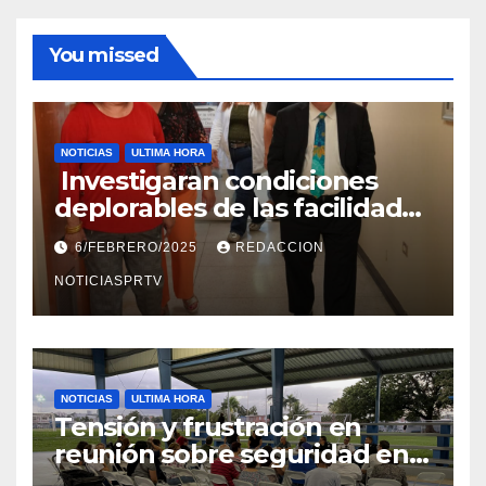
You missed
NOTICIAS
ULTIMA HORA
Investigaran condiciones
deplorables de las facilidades
el Departamento de la Salud
6/FEBRERO/2025
REDACCION
en Mayagüez
NOTICIASPRTV
NOTICIAS
ULTIMA HORA
Tensión y frustración en
reunión sobre seguridad en
Reparto Metropolitano