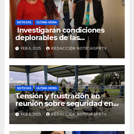
NOTICIAS
ULTIMA HORA
Investigaran condiciones
deplorables de las
facilidades el Departamento
FEB 6, 2025
REDACCION NOTICIASPRTV
de la Salud en Mayagüez
NOTICIAS
ULTIMA HORA
Tensión y frustración en
reunión sobre seguridad en
Reparto Metropolitano
FEB 5, 2025
REDACCION NOTICIASPRTV