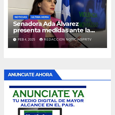
NOTICIAS
ULTIMA HORA
Senadora Ada Álvarez
presenta medidas ante la
violencia en el noviazgo
FEB 4, 2025
REDACCION NOTICIASPRTV
ANUNCIATE AHORA