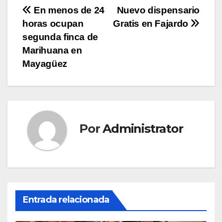
Navegación
En menos de 24
Nuevo dispensario
horas ocupan
Gratis en Fajardo
de
segunda finca de
entradas
Marihuana en
Mayagüez
Por
Administrator
Entrada relacionada