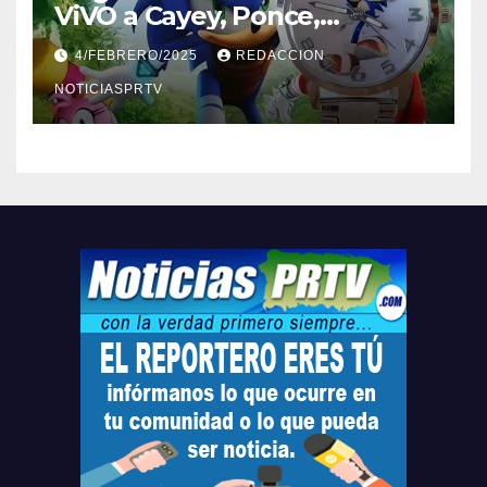
ViVO a Cayey, Ponce,
Barceloneta y Humacao,
4/FEBRERO/2025
REDACCION
Relojes gratis para el que
compre ahora….
NOTICIASPRTV