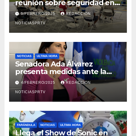
reunión sobre seguridad en
Reparto Metropolitano
5/FEBRERO/2025
REDACCION
NOTICIASPRTV
NOTICIAS
ULTIMA HORA
Senadora Ada Álvarez
presenta medidas ante la
violencia en el noviazgo
4/FEBRERO/2025
REDACCION
NOTICIASPRTV
FARÁNDULA
NOTICIAS
ULTIMA HORA
Llega el Show de Sonic en