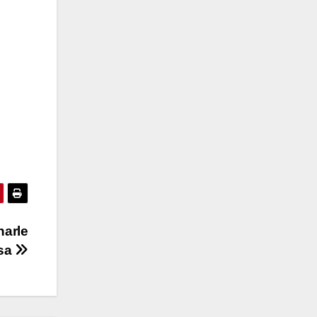
narle
osa