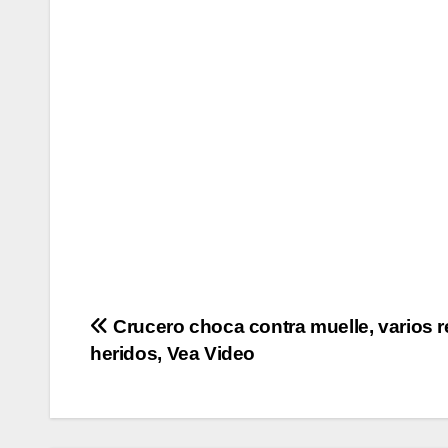
Navegación
Crucero choca contra muelle, varios r
heridos, Vea Video
de
entradas