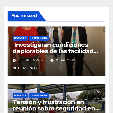
You missed
NOTICIAS
ULTIMA HORA
Investigaran condiciones
deplorables de las facilidades
el Departamento de la Salud
6/FEBRERO/2025
REDACCION
en Mayagüez
NOTICIASPRTV
NOTICIAS
ULTIMA HORA
Tensión y frustración en
reunión sobre seguridad en