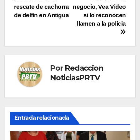
entradas
rescate de cachorra
negocio, Vea Video
de delfín en Antigua
si lo reconocen
llamen a la policia
Por
Redaccion
NoticiasPRTV
Entrada relacionada