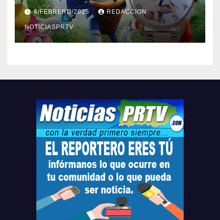
Barceloneta y Humacao,
4/FEBRERO/2025
REDACCION
Relojes gratis para el que
compre ahora….
NOTICIASPRTV