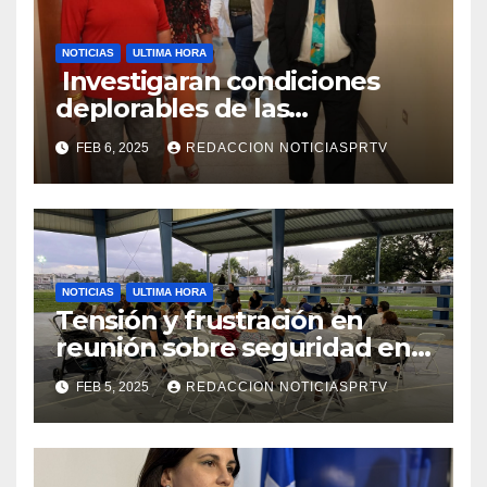
NOTICIAS
ULTIMA HORA
Investigaran condiciones
deplorables de las
facilidades el Departamento
FEB 6, 2025
REDACCION NOTICIASPRTV
de la Salud en Mayagüez
NOTICIAS
ULTIMA HORA
Tensión y frustración en
reunión sobre seguridad en
Reparto Metropolitano
FEB 5, 2025
REDACCION NOTICIASPRTV