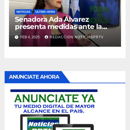
NOTICIAS
ULTIMA HORA
Senadora Ada Álvarez
presenta medidas ante la
violencia en el noviazgo
FEB 4, 2025
REDACCION NOTICIASPRTV
ANUNCIATE AHORA