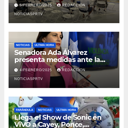
Reparto Metropolitano
5/FEBRERO/2025
REDACCION
NOTICIASPRTV
NOTICIAS
ULTIMA HORA
Senadora Ada Álvarez
presenta medidas ante la
violencia en el noviazgo
4/FEBRERO/2025
REDACCION
NOTICIASPRTV
FARÁNDULA
NOTICIAS
ULTIMA HORA
Llega el Show de Sonic en
ViVO a Cayey, Ponce,