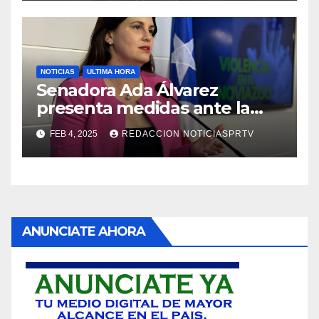
NOTICIAS
ULTIMA HORA
Senadora Ada Álvarez
presenta medidas ante la
violencia en el noviazgo
FEB 4, 2025
REDACCION NOTICIASPRTV
ANUNCIATE AHORA