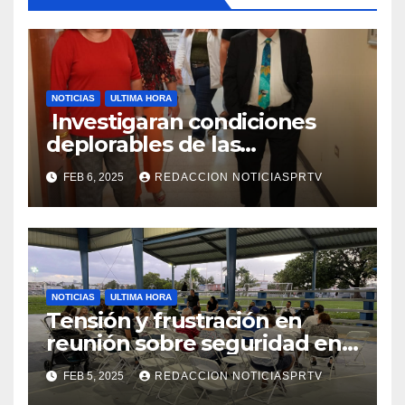
NOTICIAS
ULTIMA HORA
Investigaran condiciones
deplorables de las
facilidades el Departamento
FEB 6, 2025
REDACCION NOTICIASPRTV
de la Salud en Mayagüez
NOTICIAS
ULTIMA HORA
Tensión y frustración en
reunión sobre seguridad en
Reparto Metropolitano
FEB 5, 2025
REDACCION NOTICIASPRTV