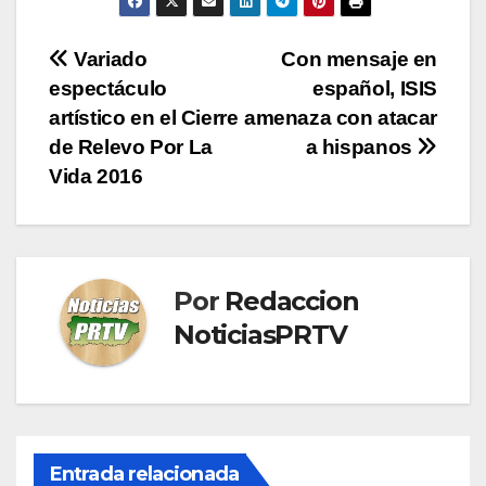
Navegación
Variado
Con mensaje en
espectáculo
español, ISIS
de
artístico en el Cierre
amenaza con atacar
entradas
de Relevo Por La
a hispanos
Vida 2016
Por
Redaccion
NoticiasPRTV
Entrada relacionada