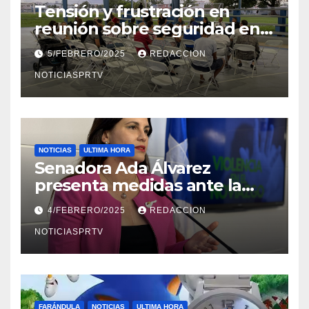
Tensión y frustración en
reunión sobre seguridad en
Reparto Metropolitano
5/FEBRERO/2025
REDACCION
NOTICIASPRTV
NOTICIAS
ULTIMA HORA
Senadora Ada Álvarez
presenta medidas ante la
violencia en el noviazgo
4/FEBRERO/2025
REDACCION
NOTICIASPRTV
FARÁNDULA
NOTICIAS
ULTIMA HORA