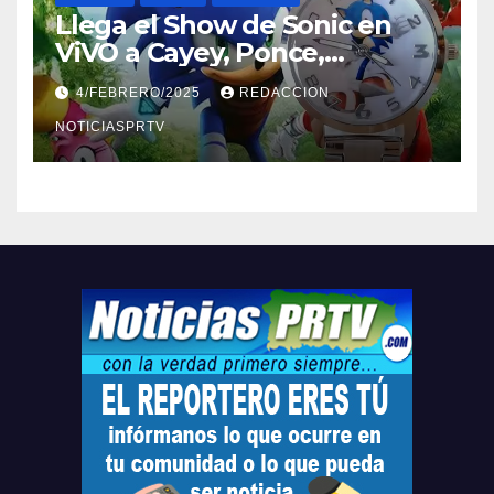
Llega el Show de Sonic en
ViVO a Cayey, Ponce,
Barceloneta y Humacao,
4/FEBRERO/2025
REDACCION
Relojes gratis para el que
compre ahora….
NOTICIASPRTV