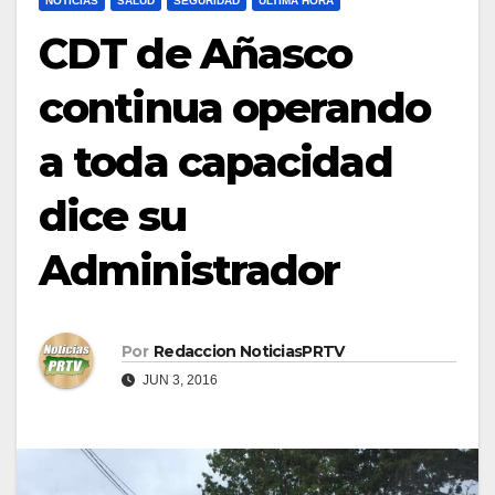
NOTICIAS
SALUD
SEGURIDAD
ULTIMA HORA
CDT de Añasco
continua operando
a toda capacidad
dice su
Administrador
Por
Redaccion NoticiasPRTV
JUN 3, 2016