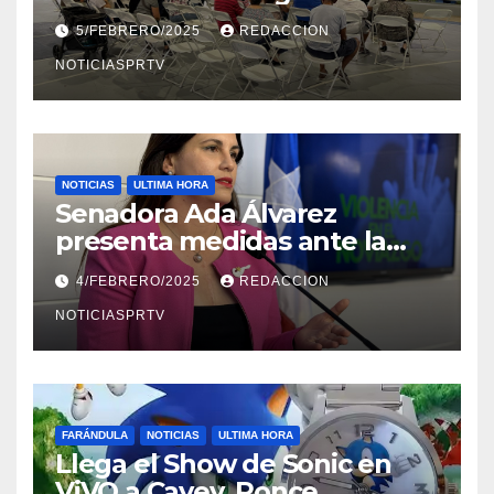
Reparto Metropolitano
5/FEBRERO/2025
REDACCION
NOTICIASPRTV
NOTICIAS
ULTIMA HORA
Senadora Ada Álvarez
presenta medidas ante la
violencia en el noviazgo
4/FEBRERO/2025
REDACCION
NOTICIASPRTV
FARÁNDULA
NOTICIAS
ULTIMA HORA
Llega el Show de Sonic en
ViVO a Cayey, Ponce,