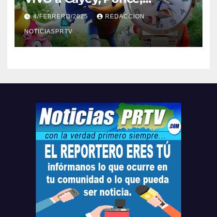
Barceloneta y Humacao,
4/FEBRERO/2025
REDACCION
Relojes gratis para el que
compre ahora….
NOTICIASPRTV