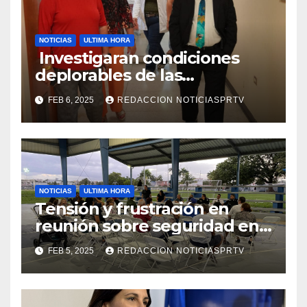
NOTICIAS
ULTIMA HORA
Investigaran condiciones
deplorables de las
facilidades el Departamento
FEB 6, 2025
REDACCION NOTICIASPRTV
de la Salud en Mayagüez
NOTICIAS
ULTIMA HORA
Tensión y frustración en
reunión sobre seguridad en
Reparto Metropolitano
FEB 5, 2025
REDACCION NOTICIASPRTV