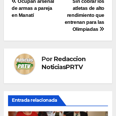
Navegación
Ocupan arsenal
Sin cobrar los
de armas a pareja
atletas de alto
de
en Manatí
rendimiento que
entradas
entrenan para las
Olimpiadas
Por
Redaccion
NoticiasPRTV
Entrada relacionada