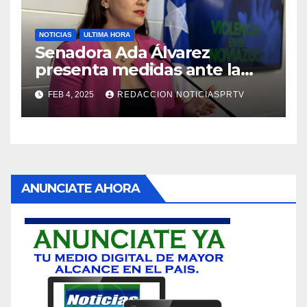
NOTICIAS
ULTIMA HORA
Senadora Ada Álvarez
presenta medidas ante la
violencia en el noviazgo
FEB 4, 2025
REDACCION NOTICIASPRTV
ANUNCIATE AHORA