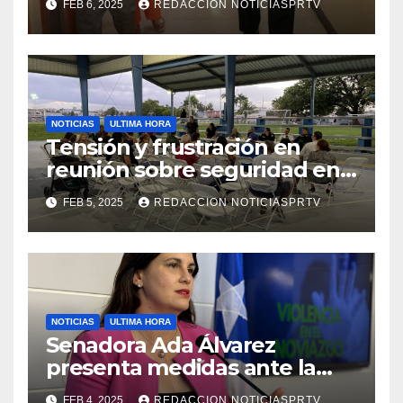
FEB 6, 2025
REDACCION NOTICIASPRTV
de la Salud en Mayagüez
NOTICIAS
ULTIMA HORA
Tensión y frustración en
reunión sobre seguridad en
Reparto Metropolitano
FEB 5, 2025
REDACCION NOTICIASPRTV
NOTICIAS
ULTIMA HORA
Senadora Ada Álvarez
presenta medidas ante la
violencia en el noviazgo
FEB 4, 2025
REDACCION NOTICIASPRTV