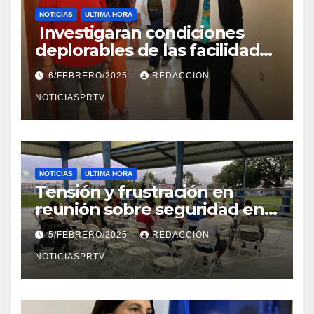
NOTICIAS
ULTIMA HORA
Investigaran condiciones
deplorables de las facilidades
el Departamento de la Salud
6/FEBRERO/2025
REDACCION
en Mayagüez
NOTICIASPRTV
NOTICIAS
ULTIMA HORA
Tensión y frustración en
reunión sobre seguridad en
Reparto Metropolitano
5/FEBRERO/2025
REDACCION
NOTICIASPRTV