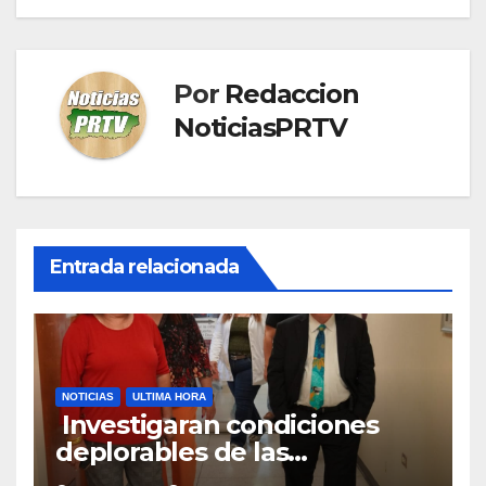
Por
Redaccion
NoticiasPRTV
Entrada relacionada
NOTICIAS
ULTIMA HORA
Investigaran condiciones
deplorables de las
facilidades el Departamento