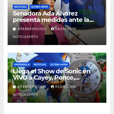
NOTICIAS
ULTIMA HORA
Senadora Ada Álvarez
presenta medidas ante la
violencia en el noviazgo
4/FEBRERO/2025
REDACCION
NOTICIASPRTV
FARÁNDULA
NOTICIAS
ULTIMA HORA
Llega el Show de Sonic en
ViVO a Cayey, Ponce,
Barceloneta y Humacao,
4/FEBRERO/2025
REDACCION
Relojes gratis para el que
compre ahora….
NOTICIASPRTV