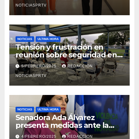
NOTICIASPRTV
NOTICIAS
ULTIMA HORA
Tensión y frustración en
reunión sobre seguridad en
Reparto Metropolitano
5/FEBRERO/2025
REDACCION
NOTICIASPRTV
NOTICIAS
ULTIMA HORA
Senadora Ada Álvarez
presenta medidas ante la
violencia en el noviazgo
4/FEBRERO/2025
REDACCION