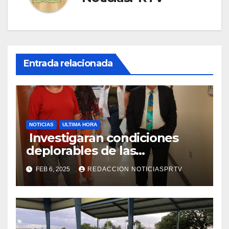
Entrada relacionada
NOTICIAS
ULTIMA HORA
Investigaran condiciones
deplorables de las
facilidades el Departamento
FEB 6, 2025
REDACCION NOTICIASPRTV
de la Salud en Mayagüez