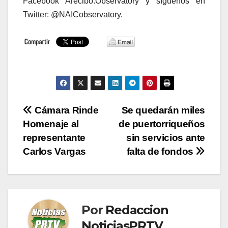
Facebook Arecibo.Observatory y síguenos en
Twitter: @NAICobservatory.
Navegación
Cámara Rinde
Se quedarán miles
Homenaje al
de puertorriqueños
de
representante
sin servicios ante
entradas
Carlos Vargas
falta de fondos
Por
Redaccion
NoticiasPRTV