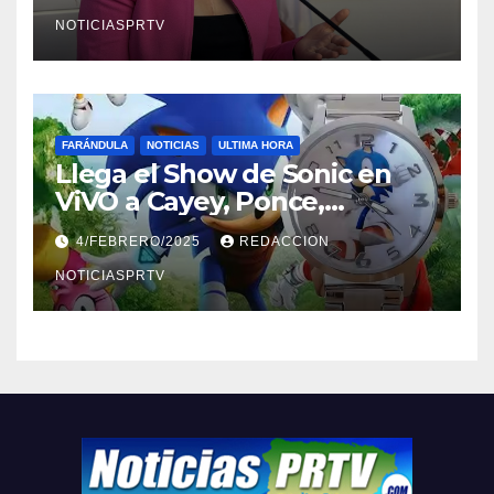
NOTICIASPRTV
FARÁNDULA
NOTICIAS
ULTIMA HORA
Llega el Show de Sonic en
ViVO a Cayey, Ponce,
Barceloneta y Humacao,
4/FEBRERO/2025
REDACCION
Relojes gratis para el que
compre ahora….
NOTICIASPRTV