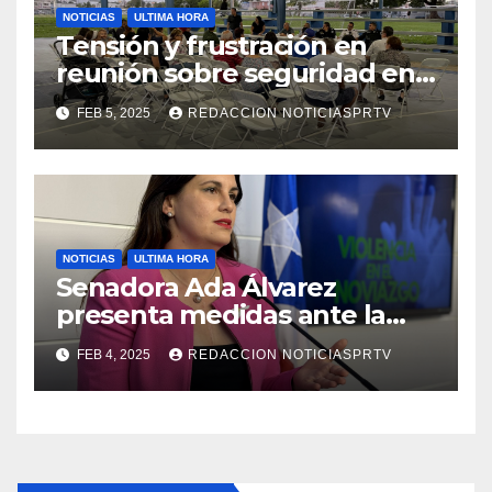
NOTICIAS
ULTIMA HORA
Tensión y frustración en
reunión sobre seguridad en
Reparto Metropolitano
FEB 5, 2025
REDACCION NOTICIASPRTV
NOTICIAS
ULTIMA HORA
Senadora Ada Álvarez
presenta medidas ante la
violencia en el noviazgo
FEB 4, 2025
REDACCION NOTICIASPRTV