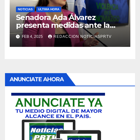
NOTICIAS
ULTIMA HORA
Senadora Ada Álvarez
presenta medidas ante la
violencia en el noviazgo
FEB 4, 2025
REDACCION NOTICIASPRTV
ANUNCIATE AHORA