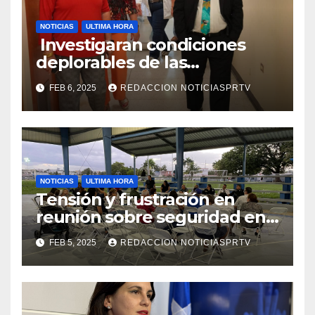
NOTICIAS
ULTIMA HORA
Investigaran condiciones
deplorables de las
facilidades el Departamento
FEB 6, 2025
REDACCION NOTICIASPRTV
de la Salud en Mayagüez
NOTICIAS
ULTIMA HORA
Tensión y frustración en
reunión sobre seguridad en
Reparto Metropolitano
FEB 5, 2025
REDACCION NOTICIASPRTV