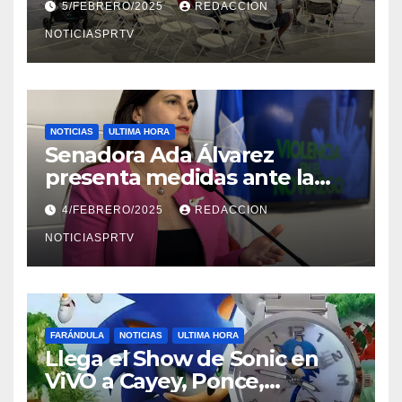
5/FEBRERO/2025
REDACCION
NOTICIASPRTV
NOTICIAS
ULTIMA HORA
Senadora Ada Álvarez
presenta medidas ante la
violencia en el noviazgo
4/FEBRERO/2025
REDACCION
NOTICIASPRTV
FARÁNDULA
NOTICIAS
ULTIMA HORA
Llega el Show de Sonic en
ViVO a Cayey, Ponce,