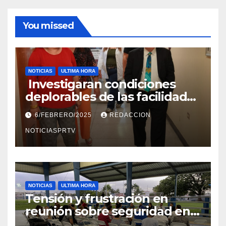
You missed
NOTICIAS
ULTIMA HORA
Investigaran condiciones
deplorables de las facilidades
el Departamento de la Salud
6/FEBRERO/2025
REDACCION
en Mayagüez
NOTICIASPRTV
NOTICIAS
ULTIMA HORA
Tensión y frustración en
reunión sobre seguridad en
Reparto Metropolitano