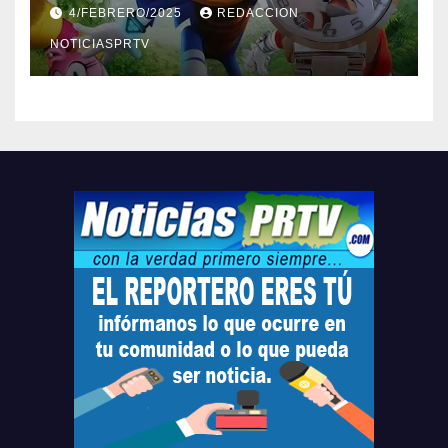
Barceloneta y Humacao,
4/FEBRERO/2025
REDACCION
Relojes gratis para el que
compre ahora….
NOTICIASPRTV