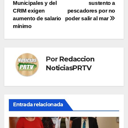
Municipales y del
sustento a
de
CRIM exigen
pescadores por no
entradas
aumento de salario
poder salir al mar
mínimo
Por
Redaccion
NoticiasPRTV
Entrada relacionada