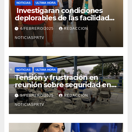
NOTICIAS
ULTIMA HORA
Investigaran condiciones
deplorables de las facilidades
el Departamento de la Salud
6/FEBRERO/2025
REDACCION
en Mayagüez
NOTICIASPRTV
NOTICIAS
ULTIMA HORA
Tensión y frustración en
reunión sobre seguridad en
Reparto Metropolitano
5/FEBRERO/2025
REDACCION
NOTICIASPRTV