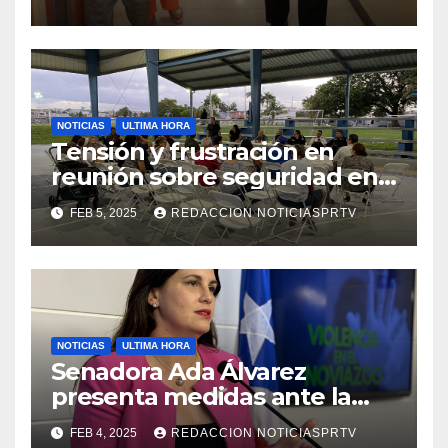
de la Salud en Mayagüez
NOTICIAS
ULTIMA HORA
Tensión y frustración en
reunión sobre seguridad en
Reparto Metropolitano
FEB 5, 2025
REDACCION NOTICIASPRTV
NOTICIAS
ULTIMA HORA
Senadora Ada Álvarez
presenta medidas ante la
violencia en el noviazgo
FEB 4, 2025
REDACCION NOTICIASPRTV