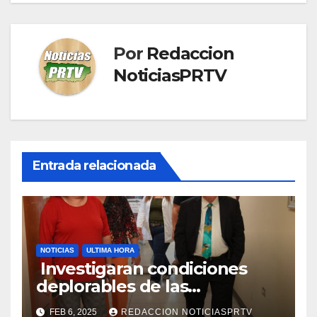
Por
Redaccion
NoticiasPRTV
Entrada relacionada
NOTICIAS
ULTIMA HORA
Investigaran condiciones
deplorables de las
facilidades el Departamento
FEB 6, 2025
REDACCION NOTICIASPRTV