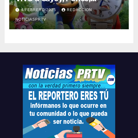
Barceloneta y Humacao,
4/FEBRERO/2025
REDACCION
Relojes gratis para el que
compre ahora….
NOTICIASPRTV