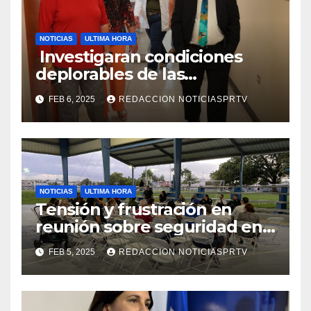
NOTICIAS
ULTIMA HORA
Investigaran condiciones
deplorables de las
facilidades el Departamento
FEB 6, 2025
REDACCION NOTICIASPRTV
de la Salud en Mayagüez
NOTICIAS
ULTIMA HORA
Tensión y frustración en
reunión sobre seguridad en
Reparto Metropolitano
FEB 5, 2025
REDACCION NOTICIASPRTV