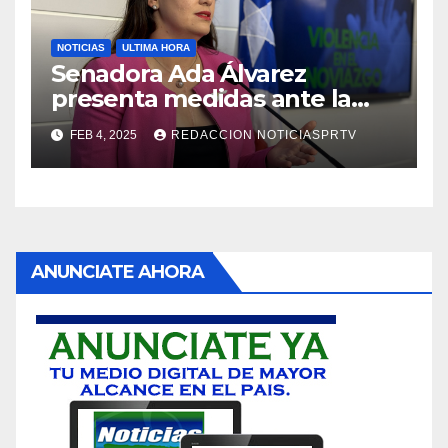
NOTICIAS
ULTIMA HORA
Senadora Ada Álvarez
presenta medidas ante la
violencia en el noviazgo
FEB 4, 2025
REDACCION NOTICIASPRTV
ANUNCIATE AHORA