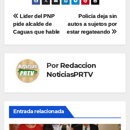
Navegación
Lider del PNP
Policía deja sin
pide alcalde de
autos a sujetos por
de
Caguas que hable
estar regateando
entradas
Por
Redaccion
NoticiasPRTV
Entrada relacionada