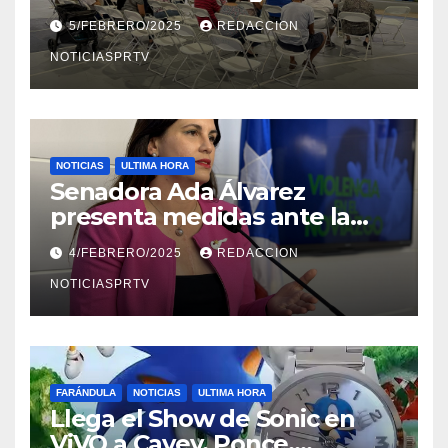
Reparto Metropolitano
5/FEBRERO/2025
REDACCION
NOTICIASPRTV
NOTICIAS
ULTIMA HORA
Senadora Ada Álvarez
presenta medidas ante la
violencia en el noviazgo
4/FEBRERO/2025
REDACCION
NOTICIASPRTV
FARÁNDULA
NOTICIAS
ULTIMA HORA
Llega el Show de Sonic en
ViVO a Cayey, Ponce,