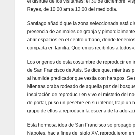
el disfrute de los visitantes: el 30 de diciembre, v
Reyes, de 10:00 am a 12:00 del mediodía.
Santiago añadió que la zona seleccionada está dise
presencia de animales de granja y pimordialmente
abrir espacios en el centro urbano, donde tenemos
comparta en familia. Queremos recibirlos a todos»
Los orígenes de esta costumbre de reproducir en i
de San Francisco de Asís. Se dice que, mientras pre
al humilde predicador que vestía con harapos. Se r
Mientras oraba rodeado de aquella paz del bosque 
inspiración de reproducir en vivo el misterio del
de portal, puso un pesebre en su interior, trajo u
grupo de ellos a reproducir la escena de la adorac
Esta hermosa idea de San Francisco se propagó por 
Nápoles, hacia fines del siglo XV, reprodujeron en 