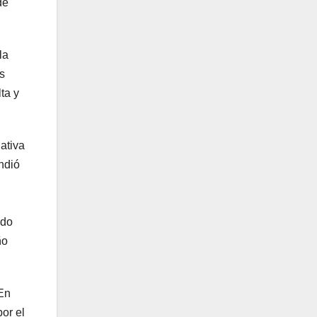
de
la
s
ta y
ativa
ndió
odo
ño
 En
or el