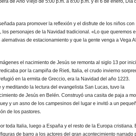
íspera de Año Viejo de 5:00 p.m. a 8:00 p.m. y el 6 de enero, Día 
ñada para promover la reflexión y el disfrute de los niños con 
, los personajes de la Navidad tradicional. «Lo que queremos e
 alernativas de estacionamiento y que la gente venga a Vega Al
.
mágenes el nacimiento de Jesús se remonta al siglo 13 por inici
dicaba por la campiña de Rieti, Italia, el crudo invierno sorpre
efugió en la ermita de Greccio, era la Navidad del año 1223.
y meditando la lectura del evangelista San Lucas, tuvo la
 nacimiento de Jesús en Belén. Construyó una casita de paja a m
n buey y un asno de los campesinos del lugar e invitó a un peque
ión de los pastores.
toda Italia, luego a España y el resto de la Europa cristiana.
figuras de barro a los actores del gran acontecimiento narrado p