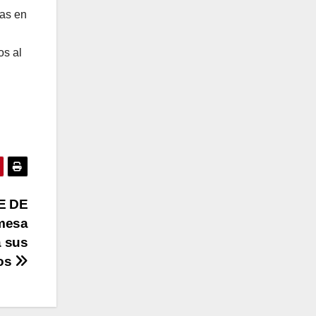
cas en
os al
E DE
mesa
a sus
nos