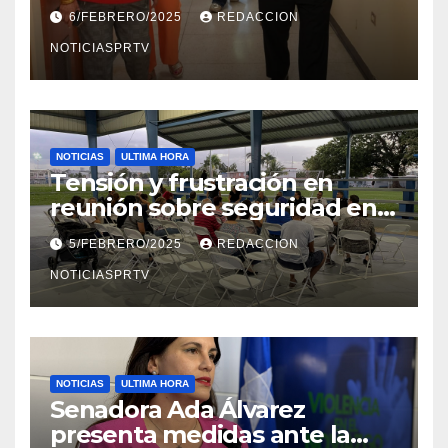
el Departamento de la Salud
6/FEBRERO/2025
REDACCION
en Mayagüez
NOTICIASPRTV
NOTICIAS
ULTIMA HORA
Tensión y frustración en
reunión sobre seguridad en
Reparto Metropolitano
5/FEBRERO/2025
REDACCION
NOTICIASPRTV
NOTICIAS
ULTIMA HORA
Senadora Ada Álvarez
presenta medidas ante la