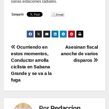
varias estaciones radiales.
Navegación
Ocurriendo en
Asesinan fiscal
estos momentos,
anoche de varios
de
Conductor arrolla
disparos
entradas
ciclista en Sabana
Grande y se va a la
fuga
Por
Redaccion