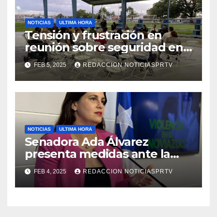
NOTICIAS
ULTIMA HORA
Tensión y frustración en
reunión sobre seguridad en
Reparto Metropolitano
FEB 5, 2025
REDACCION NOTICIASPRTV
NOTICIAS
ULTIMA HORA
Senadora Ada Álvarez
presenta medidas ante la
violencia en el noviazgo
FEB 4, 2025
REDACCION NOTICIASPRTV