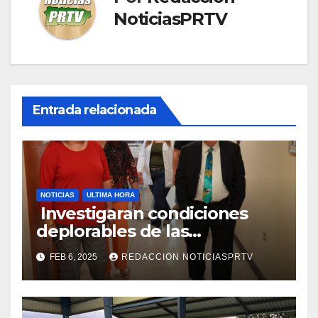
NoticiasPRTV
Entrada relacionada
NOTICIAS
ULTIMA HORA
Investigaran condiciones
deplorables de las
facilidades el Departamento
FEB 6, 2025
REDACCION NOTICIASPRTV
de la Salud en Mayagüez