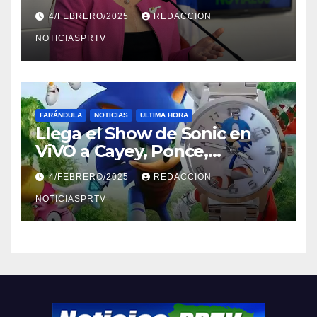
violencia en el noviazgo
4/FEBRERO/2025
REDACCION
NOTICIASPRTV
FARÁNDULA
NOTICIAS
ULTIMA HORA
Llega el Show de Sonic en
ViVO a Cayey, Ponce,
Barceloneta y Humacao,
4/FEBRERO/2025
REDACCION
Relojes gratis para el que
compre ahora….
NOTICIASPRTV