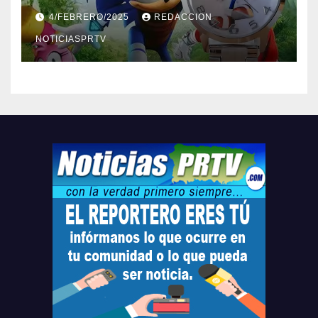
Barceloneta y Humacao,
4/FEBRERO/2025
REDACCION
Relojes gratis para el que
compre ahora….
NOTICIASPRTV