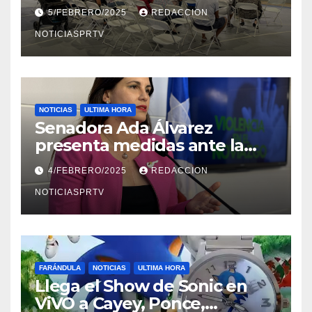
Reparto Metropolitano
5/FEBRERO/2025
REDACCION
NOTICIASPRTV
NOTICIAS
ULTIMA HORA
Senadora Ada Álvarez
presenta medidas ante la
violencia en el noviazgo
4/FEBRERO/2025
REDACCION
NOTICIASPRTV
FARÁNDULA
NOTICIAS
ULTIMA HORA
Llega el Show de Sonic en
ViVO a Cayey, Ponce,