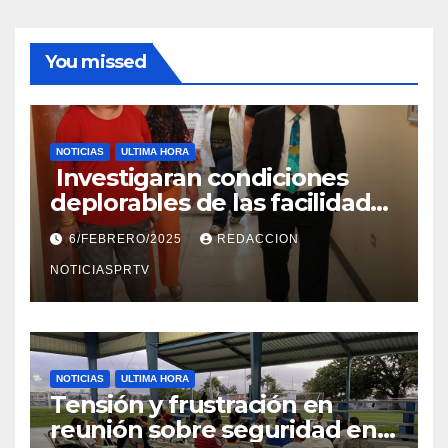
You missed
NOTICIAS
ULTIMA HORA
Investigaran condiciones
deplorables de las facilidades
el Departamento de la Salud
6/FEBRERO/2025
REDACCION
en Mayagüez
NOTICIASPRTV
NOTICIAS
ULTIMA HORA
Tensión y frustración en
reunión sobre seguridad en