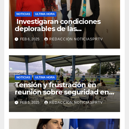
NOTICIAS
ULTIMA HORA
Investigaran condiciones
deplorables de las
facilidades el Departamento
FEB 6, 2025
REDACCION NOTICIASPRTV
de la Salud en Mayagüez
NOTICIAS
ULTIMA HORA
Tensión y frustración en
reunión sobre seguridad en
Reparto Metropolitano
FEB 5, 2025
REDACCION NOTICIASPRTV