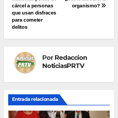
de
cárcel a personas
organismo?
entradas
que usan disfraces
para cometer
delitos
Por
Redaccion
NoticiasPRTV
Entrada relacionada