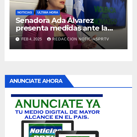
NOTICIAS
ULTIMA HORA
Senadora Ada Álvarez
presenta medidas ante la
violencia en el noviazgo
FEB 4, 2025
REDACCION NOTICIASPRTV
ANUNCIATE AHORA