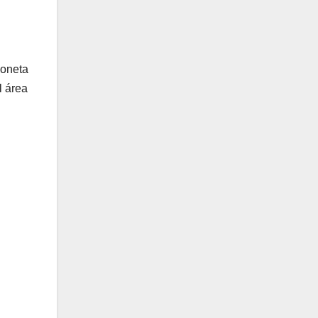
loneta
l área