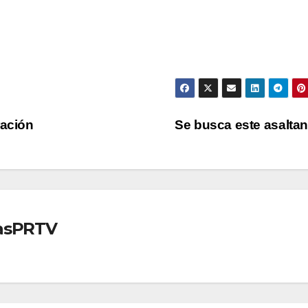
ración
Se busca este asalta
iasPRTV