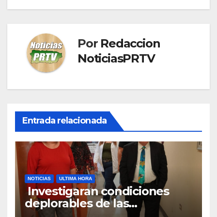
Por
Redaccion
NoticiasPRTV
Entrada relacionada
NOTICIAS
ULTIMA HORA
Investigaran condiciones
deplorables de las
facilidades el Departamento