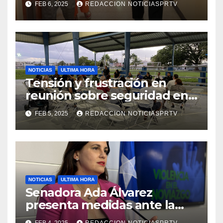
FEB 6, 2025
REDACCION NOTICIASPRTV
de la Salud en Mayagüez
NOTICIAS
ULTIMA HORA
Tensión y frustración en
reunión sobre seguridad en
Reparto Metropolitano
FEB 5, 2025
REDACCION NOTICIASPRTV
NOTICIAS
ULTIMA HORA
Senadora Ada Álvarez
presenta medidas ante la
violencia en el noviazgo
FEB 4, 2025
REDACCION NOTICIASPRTV