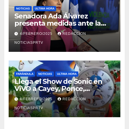
NOTICIAS
ULTIMA HORA
Senadora Ada Álvarez
presenta medidas ante la
violencia en el noviazgo
4/FEBRERO/2025
REDACCION
NOTICIASPRTV
FARÁNDULA
NOTICIAS
ULTIMA HORA
Llega el Show de Sonic en
ViVO a Cayey, Ponce,
Barceloneta y Humacao,
4/FEBRERO/2025
REDACCION
Relojes gratis para el que
compre ahora….
NOTICIASPRTV