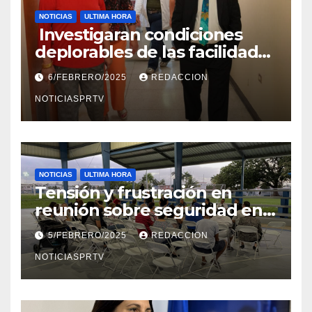
NOTICIAS
ULTIMA HORA
Investigaran condiciones
deplorables de las facilidades
el Departamento de la Salud
6/FEBRERO/2025
REDACCION
en Mayagüez
NOTICIASPRTV
NOTICIAS
ULTIMA HORA
Tensión y frustración en
reunión sobre seguridad en
Reparto Metropolitano
5/FEBRERO/2025
REDACCION
NOTICIASPRTV