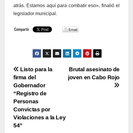
atrás. Estamos aquí para combatir eso», finalió el
legislador municipal.
Navegación
Listo para la
Brutal asesinato de
firma del
joven en Cabo Rojo
de
Gobernador
entradas
“Registro de
Personas
Convictas por
Violaciones a la Ley
54”