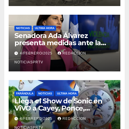
NOTICIAS
ULTIMA HORA
Senadora Ada Álvarez
presenta medidas ante la
violencia en el noviazgo
4/FEBRERO/2025
REDACCION
NOTICIASPRTV
FARÁNDULA
NOTICIAS
ULTIMA HORA
Llega el Show de Sonic en
ViVO a Cayey, Ponce,
Barceloneta y Humacao,
4/FEBRERO/2025
REDACCION
Relojes gratis para el que
NOTICIASPRTV