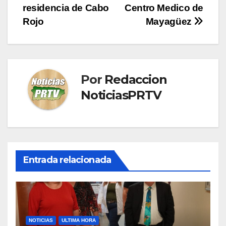
de
residencia de Cabo
Centro Medico de
entradas
Rojo
Mayagüez
Por
Redaccion
NoticiasPRTV
Entrada relacionada
NOTICIAS
ULTIMA HORA