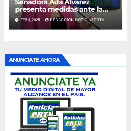
Senadora Ada Álvarez
presenta medidas ante la
violencia en el noviazgo
FEB 4, 2025
REDACCION NOTICIASPRTV
ANUNCIATE AHORA