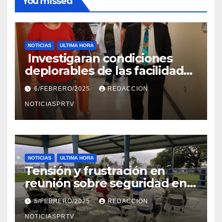
You missed
NOTICIAS
ULTIMA HORA
Investigaran condiciones
deplorables de las facilidades
el Departamento de la Salud
6/FEBRERO/2025
REDACCION
en Mayagüez
NOTICIASPRTV
NOTICIAS
ULTIMA HORA
Tensión y frustración en
reunión sobre seguridad en
Reparto Metropolitano
5/FEBRERO/2025
REDACCION
NOTICIASPRTV