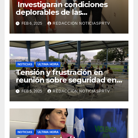
Investigaran condiciones
deplorables de las
facilidades el Departamento
FEB 6, 2025
REDACCION NOTICIASPRTV
de la Salud en Mayagüez
NOTICIAS
ULTIMA HORA
Tensión y frustración en
reunión sobre seguridad en
Reparto Metropolitano
FEB 5, 2025
REDACCION NOTICIASPRTV
NOTICIAS
ULTIMA HORA