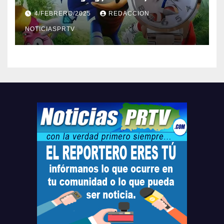
Barceloneta y Humacao,
4/FEBRERO/2025
REDACCION
Relojes gratis para el que
compre ahora….
NOTICIASPRTV