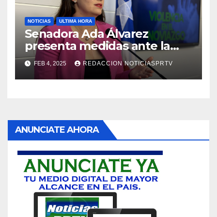
NOTICIAS
ULTIMA HORA
Senadora Ada Álvarez
presenta medidas ante la
violencia en el noviazgo
FEB 4, 2025
REDACCION NOTICIASPRTV
ANUNCIATE AHORA