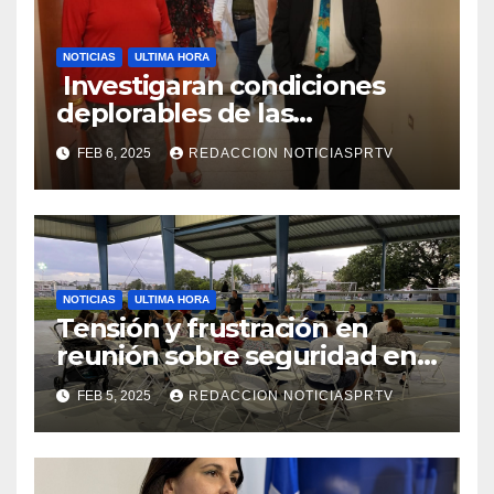
NOTICIAS
ULTIMA HORA
Investigaran condiciones
deplorables de las
facilidades el Departamento
FEB 6, 2025
REDACCION NOTICIASPRTV
de la Salud en Mayagüez
NOTICIAS
ULTIMA HORA
Tensión y frustración en
reunión sobre seguridad en
Reparto Metropolitano
FEB 5, 2025
REDACCION NOTICIASPRTV