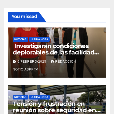
You missed
NOTICIAS
ULTIMA HORA
Investigaran condiciones
deplorables de las facilidades
el Departamento de la Salud
6/FEBRERO/2025
REDACCION
en Mayagüez
NOTICIASPRTV
NOTICIAS
ULTIMA HORA
Tensión y frustración en
reunión sobre seguridad en