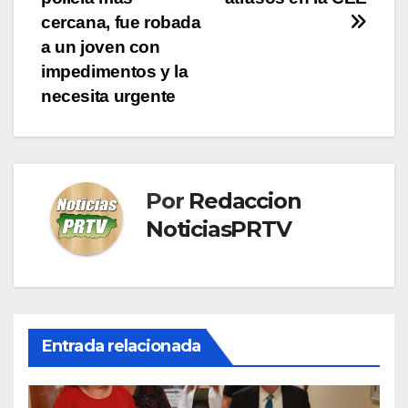
entradas
cercana, fue robada
a un joven con
impedimentos y la
necesita urgente
Por
Redaccion
NoticiasPRTV
Entrada relacionada