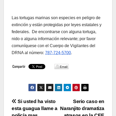
Las tortugas marinas son especies en peligro de
extinción y están protegidas por leyes estatales y
federales. De encontrarse con alguna tortuga,
nido o alguna información relevante; por favor
comuníquese con el Cuerpo de Vigilantes del
DRNA al número:
787-724-5700
.
Navegación
Si usted ha visto
Serio caso en
esta guagua llame a
Naranjito dramatiza
de
policía mas
atrasos en la CEE