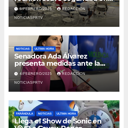
Reparto Metropolitano
5/FEBRERO/2025
REDACCION
NOTICIASPRTV
NOTICIAS
ULTIMA HORA
Senadora Ada Álvarez
presenta medidas ante la
violencia en el noviazgo
4/FEBRERO/2025
REDACCION
NOTICIASPRTV
FARÁNDULA
NOTICIAS
ULTIMA HORA
Llega el Show de Sonic en