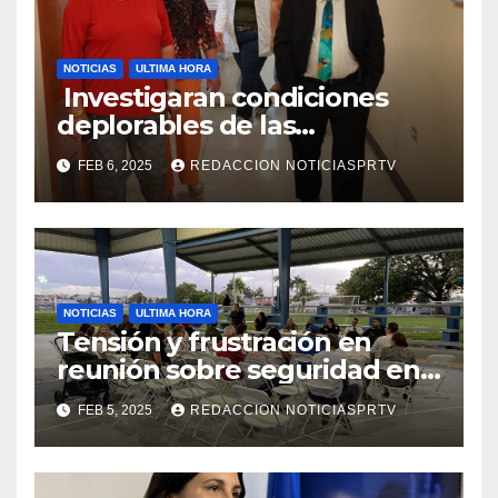
NOTICIAS
ULTIMA HORA
Investigaran condiciones
deplorables de las
facilidades el Departamento
FEB 6, 2025
REDACCION NOTICIASPRTV
de la Salud en Mayagüez
NOTICIAS
ULTIMA HORA
Tensión y frustración en
reunión sobre seguridad en
Reparto Metropolitano
FEB 5, 2025
REDACCION NOTICIASPRTV