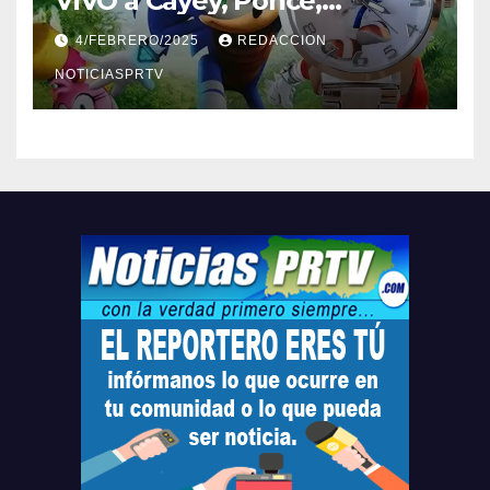
ViVO a Cayey, Ponce,
Barceloneta y Humacao,
4/FEBRERO/2025
REDACCION
Relojes gratis para el que
compre ahora….
NOTICIASPRTV