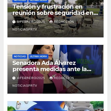
NOTICIAS
ULTIMA HORA
Tensión y frustración en
reunión sobre seguridad en
Reparto Metropolitano
5/FEBRERO/2025
REDACCION
NOTICIASPRTV
NOTICIAS
ULTIMA HORA
Senadora Ada Álvarez
presenta medidas ante la
violencia en el noviazgo
4/FEBRERO/2025
REDACCION
NOTICIASPRTV