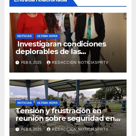
NOTICIAS
ULTIMA HORA
Investigaran condiciones
deplorables de las
facilidades el Departamento
FEB 6, 2025
REDACCION NOTICIASPRTV
de la Salud en Mayagüez
NOTICIAS
ULTIMA HORA
Tensión y frustración en
reunión sobre seguridad en
Reparto Metropolitano
FEB 5, 2025
REDACCION NOTICIASPRTV