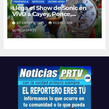
FARÁNDULA
NOTICIAS
ULTIMA HORA
Llega el Show de Sonic en
ViVO a Cayey, Ponce,
Barceloneta y Humacao,
4/FEBRERO/2025
REDACCION
Relojes gratis para el que
compre ahora….
NOTICIASPRTV