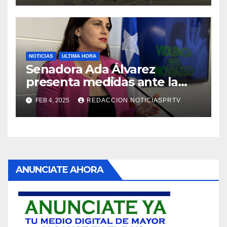
NOTICIAS
ULTIMA HORA
Senadora Ada Álvarez
presenta medidas ante la
violencia en el noviazgo
FEB 4, 2025
REDACCION NOTICIASPRTV
ANUNCIATE AHORA