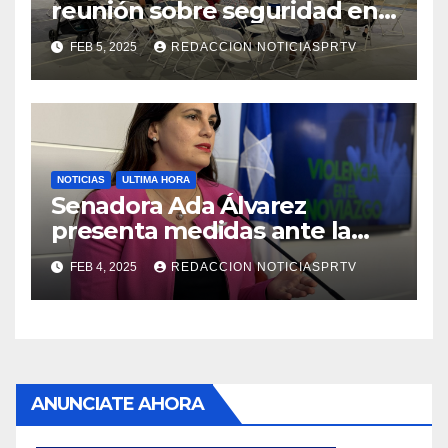
reunión sobre seguridad en
Reparto Metropolitano
FEB 5, 2025
REDACCION NOTICIASPRTV
NOTICIAS
ULTIMA HORA
Senadora Ada Álvarez
presenta medidas ante la
violencia en el noviazgo
FEB 4, 2025
REDACCION NOTICIASPRTV
ANUNCIATE AHORA