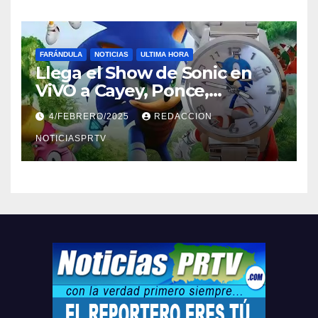
FARÁNDULA
NOTICIAS
ULTIMA HORA
Llega el Show de Sonic en
ViVO a Cayey, Ponce,
Barceloneta y Humacao,
4/FEBRERO/2025
REDACCION
Relojes gratis para el que
compre ahora….
NOTICIASPRTV