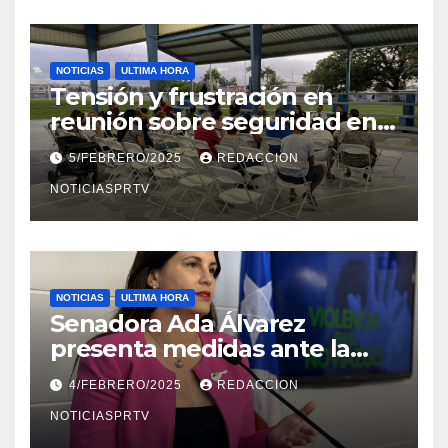
NOTICIAS
ULTIMA HORA
Tensión y frustración en
reunión sobre seguridad en
Reparto Metropolitano
5/FEBRERO/2025
REDACCION
NOTICIASPRTV
NOTICIAS
ULTIMA HORA
Senadora Ada Álvarez
presenta medidas ante la
violencia en el noviazgo
4/FEBRERO/2025
REDACCION
NOTICIASPRTV