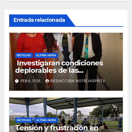
Entrada relacionada
NOTICIAS
ULTIMA HORA
Investigaran condiciones
deplorables de las
facilidades el Departamento
FEB 6, 2025
REDACCION NOTICIASPRTV
de la Salud en Mayagüez
NOTICIAS
ULTIMA HORA
Tensión y frustración en