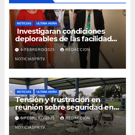
NOTICIAS
ULTIMA HORA
Investigaran condiciones
deplorables de las facilidades
el Departamento de la Salud
6/FEBRERO/2025
REDACCION
en Mayagüez
NOTICIASPRTV
NOTICIAS
ULTIMA HORA
Tensión y frustración en
reunión sobre seguridad en
Reparto Metropolitano
5/FEBRERO/2025
REDACCION
NOTICIASPRTV