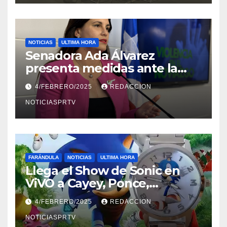
NOTICIAS
ULTIMA HORA
Senadora Ada Álvarez
presenta medidas ante la
violencia en el noviazgo
4/FEBRERO/2025
REDACCION
NOTICIASPRTV
FARÁNDULA
NOTICIAS
ULTIMA HORA
Llega el Show de Sonic en
ViVO a Cayey, Ponce,
Barceloneta y Humacao,
4/FEBRERO/2025
REDACCION
Relojes gratis para el que
compre ahora….
NOTICIASPRTV