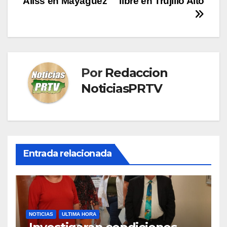
Aliss en Mayagüez
libre en Trujillo Alto
entradas
Por
Redaccion
NoticiasPRTV
Entrada relacionada
NOTICIAS
ULTIMA HORA