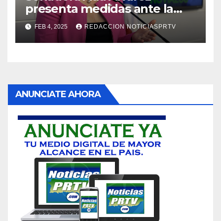
presenta medidas ante la
violencia en el noviazgo
FEB 4, 2025
REDACCION NOTICIASPRTV
ANUNCIATE AHORA