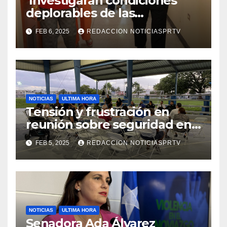
Investigaran condiciones
deplorables de las
facilidades el Departamento
FEB 6, 2025
REDACCION NOTICIASPRTV
de la Salud en Mayagüez
NOTICIAS
ULTIMA HORA
Tensión y frustración en
reunión sobre seguridad en
Reparto Metropolitano
FEB 5, 2025
REDACCION NOTICIASPRTV
NOTICIAS
ULTIMA HORA
Senadora Ada Álvarez