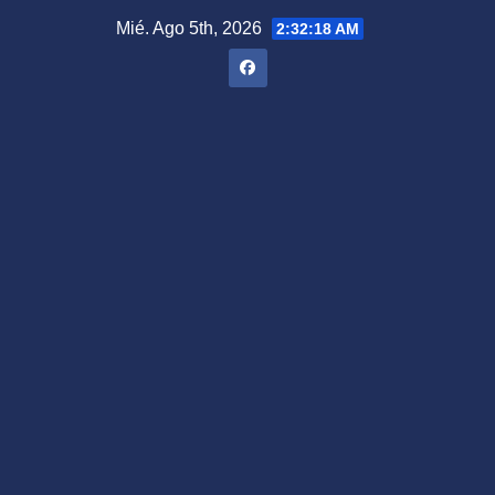
Saltar
Mié. Ago 5th, 2026
2:32:19 AM
al
contenido