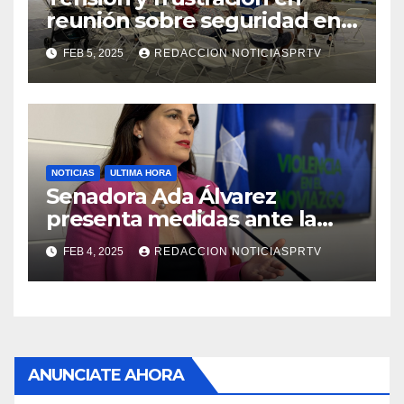
reunión sobre seguridad en
Reparto Metropolitano
FEB 5, 2025
REDACCION NOTICIASPRTV
NOTICIAS
ULTIMA HORA
Senadora Ada Álvarez
presenta medidas ante la
violencia en el noviazgo
FEB 4, 2025
REDACCION NOTICIASPRTV
ANUNCIATE AHORA