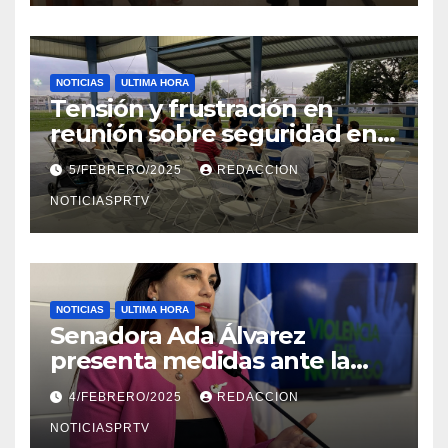
NOTICIAS
ULTIMA HORA
Tensión y frustración en
reunión sobre seguridad en
Reparto Metropolitano
5/FEBRERO/2025
REDACCION
NOTICIASPRTV
NOTICIAS
ULTIMA HORA
Senadora Ada Álvarez
presenta medidas ante la
violencia en el noviazgo
4/FEBRERO/2025
REDACCION
NOTICIASPRTV