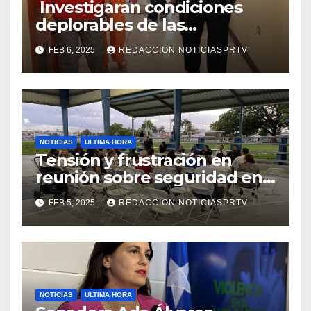
Investigaran condiciones
deplorables de las
facilidades el Departamento
FEB 6, 2025
REDACCION NOTICIASPRTV
de la Salud en Mayagüez
NOTICIAS
ULTIMA HORA
Tensión y frustración en
reunión sobre seguridad en
Reparto Metropolitano
FEB 5, 2025
REDACCION NOTICIASPRTV
NOTICIAS
ULTIMA HORA