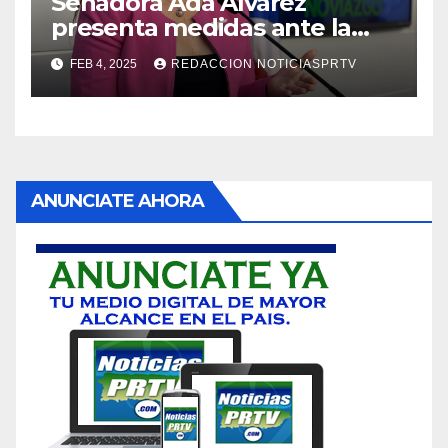
Senadora Ada Álvarez
presenta medidas ante la
violencia en el noviazgo
FEB 4, 2025
REDACCION NOTICIASPRTV
ANUNCIATE AHORA