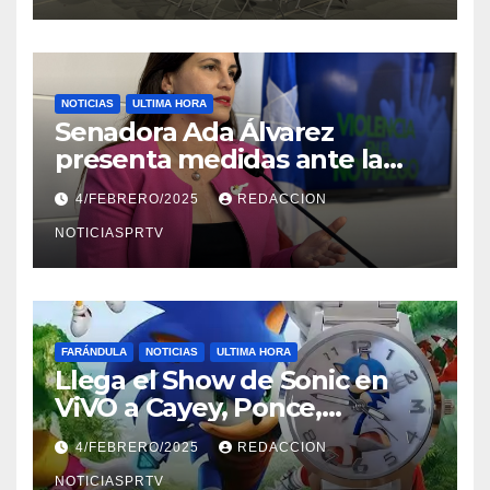
NOTICIAS
ULTIMA HORA
Senadora Ada Álvarez
presenta medidas ante la
violencia en el noviazgo
4/FEBRERO/2025
REDACCION
NOTICIASPRTV
FARÁNDULA
NOTICIAS
ULTIMA HORA
Llega el Show de Sonic en
ViVO a Cayey, Ponce,
Barceloneta y Humacao,
4/FEBRERO/2025
REDACCION
Relojes gratis para el que
compre ahora….
NOTICIASPRTV