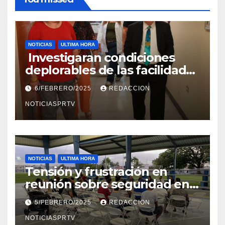
NOTICIAS
ULTIMA HORA
Investigaran condiciones
deplorables de las facilidades
el Departamento de la Salud
6/FEBRERO/2025
REDACCION
en Mayagüez
NOTICIASPRTV
NOTICIAS
ULTIMA HORA
Tensión y frustración en
reunión sobre seguridad en
Reparto Metropolitano
5/FEBRERO/2025
REDACCION
NOTICIASPRTV