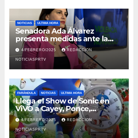
NOTICIAS
ULTIMA HORA
Senadora Ada Álvarez
presenta medidas ante la
violencia en el noviazgo
4/FEBRERO/2025
REDACCION
NOTICIASPRTV
FARÁNDULA
NOTICIAS
ULTIMA HORA
Llega el Show de Sonic en
ViVO a Cayey, Ponce,
Barceloneta y Humacao,
4/FEBRERO/2025
REDACCION
Relojes gratis para el que
compre ahora….
NOTICIASPRTV