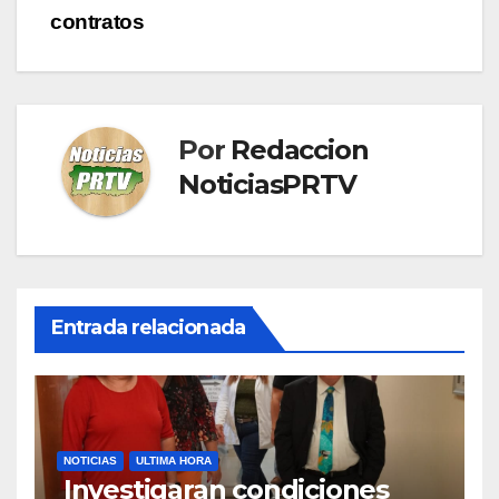
entradas
contratos
Por
Redaccion
NoticiasPRTV
Entrada relacionada
NOTICIAS
ULTIMA HORA
Investigaran condiciones