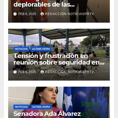
deplorables de las
facilidades el Departamento
FEB 6, 2025
REDACCION NOTICIASPRTV
de la Salud en Mayagüez
NOTICIAS
ULTIMA HORA
Tensión y frustración en
reunión sobre seguridad en
Reparto Metropolitano
FEB 5, 2025
REDACCION NOTICIASPRTV
NOTICIAS
ULTIMA HORA
Senadora Ada Álvarez