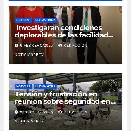
NOTICIAS
ULTIMA HORA
Investigaran condiciones
deplorables de las facilidades
el Departamento de la Salud
6/FEBRERO/2025
REDACCION
en Mayagüez
NOTICIASPRTV
NOTICIAS
ULTIMA HORA
Tensión y frustración en
reunión sobre seguridad en
Reparto Metropolitano
5/FEBRERO/2025
REDACCION
NOTICIASPRTV